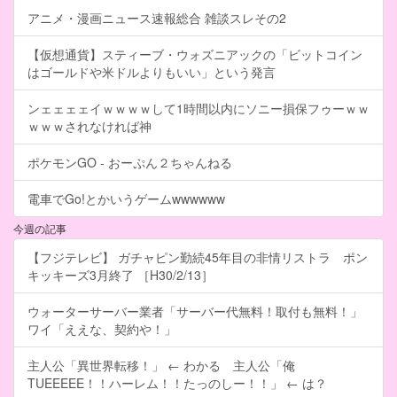
アニメ・漫画ニュース速報総合 雑談スレその2
【仮想通貨】スティーブ・ウォズニアックの「ビットコイン
はゴールドや米ドルよりもいい」という発言
ンェェェェイｗｗｗｗして1時間以内にソニー損保フゥーｗｗ
ｗｗｗされなければ神
ポケモンGO - おーぷん２ちゃんねる
電車でGo!とかいうゲームwwwwww
今週の記事
【フジテレビ】 ガチャピン勤続45年目の非情リストラ ポン
キッキーズ3月終了 ［H30/2/13］
ウォーターサーバー業者「サーバー代無料！取付も無料！」
ワイ「ええな、契約や！」
主人公「異世界転移！」 ← わかる 主人公「俺
TUEEEEE！！ハーレム！！たっのしー！！」 ← は？