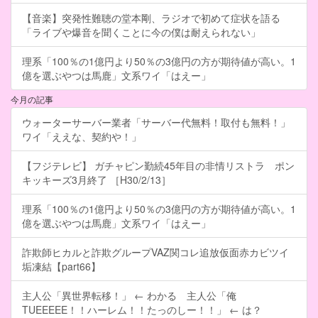
【音楽】突発性難聴の堂本剛、ラジオで初めて症状を語る
「ライブや爆音を聞くことに今の僕は耐えられない」
理系「100％の1億円より50％の3億円の方が期待値が高い。1
億を選ぶやつは馬鹿」文系ワイ「はえー」
今月の記事
ウォーターサーバー業者「サーバー代無料！取付も無料！」
ワイ「ええな、契約や！」
【フジテレビ】 ガチャピン勤続45年目の非情リストラ ポン
キッキーズ3月終了 ［H30/2/13］
理系「100％の1億円より50％の3億円の方が期待値が高い。1
億を選ぶやつは馬鹿」文系ワイ「はえー」
詐欺師ヒカルと詐欺グループVAZ関コレ追放仮面赤カビツイ
垢凍結【part66】
主人公「異世界転移！」 ← わかる 主人公「俺
TUEEEEE！！ハーレム！！たっのしー！！」 ← は？