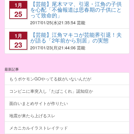
【芸能】尾木ママ、引退・江角の子供
1月
を心配「不倫報道は思春期の子供にと
25
って致命的」
2017/01/25
(水)21:35:54 芸能
【芸能】江角マキコが芸能界引退！夫
1月
が語る「2年前から別居」の実態
23
2017/01/23
(月)21:44:06 芸能
最新記事
もうポケモンGOやってる奴がいないんだが
コンビニに車突入し「たばこくれ」認知症か
面白いまとめサイトが作りたい
地震が来たら上げるスレ
メカニカルイラストレイテッド