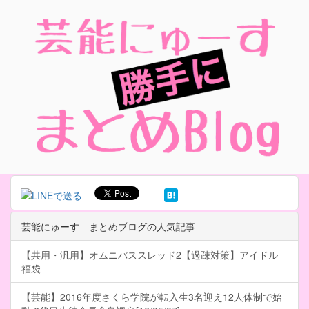
芸能にゅーす まとめブログの人気記事
【共用・汎用】オムニバススレッド2【過疎対策】アイドル
福袋
【芸能】2016年度さくら学院が転入生3名迎え12人体制で始