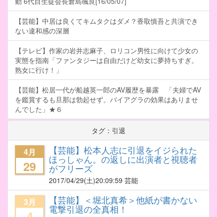
動 6代目生徒会長倉島颯良[16/05/07]
【芸能】中居は良くてキムタクはダメ？香取慎吾と共演でき
ない違和感の深層
【テレビ】作家の岩井志麻子、ロリコン男性に向けて少女の
実態を指南「ファンタジーは自由だけど幼女に夢持ちすぎ。
熟女に行け！」
【芸能】松居一代が船越英一郎のAV履歴を暴露 「夫婦でAV
を鑑賞するも旦那は勃起せず。バイアグラの効果はありませ
んでした」★６
タグ：引退
【芸能】松本人志に引退をイジられた
4月
ほっしゃん。の返しに出演者と視聴者
29
がフリーズ
2017/04/29
(土)20:09:59 芸能
【芸能】＜堀北真希＞他紙が書かない
3月
電撃引退の全真相！
4