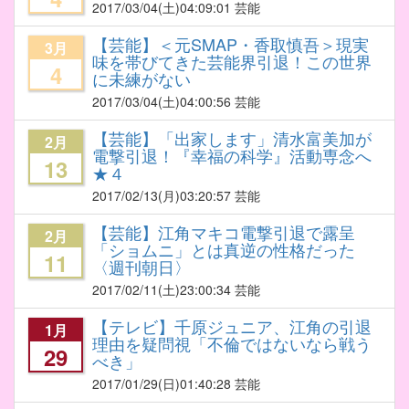
2017/03/04
(土)04:09:01 芸能
【芸能】＜元SMAP・香取慎吾＞現実
3月
味を帯びてきた芸能界引退！この世界
4
に未練がない
2017/03/04
(土)04:00:56 芸能
【芸能】「出家します」清水富美加が
2月
電撃引退！『幸福の科学』活動専念へ
13
★４
2017/02/13
(月)03:20:57 芸能
【芸能】江角マキコ電撃引退で露呈
2月
「ショムニ」とは真逆の性格だった
11
〈週刊朝日〉
2017/02/11
(土)23:00:34 芸能
【テレビ】千原ジュニア、江角の引退
1月
理由を疑問視「不倫ではないなら戦う
29
べき」
2017/01/29
(日)01:40:28 芸能