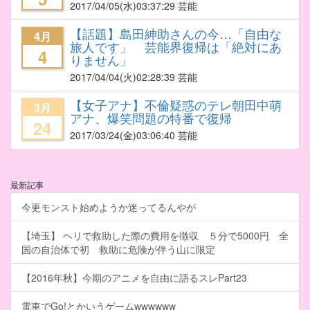
2017/04/05
(水)03:37:29 芸能
【話題】島田紳助さんの今…「自由な
4月
旅人です」 芸能界復帰は「絶対にあ
4
りません」
2017/04/04
(火)02:28:39 芸能
【女子アナ】不倫疑惑のテレ朝田中萌
3月
アナ、爆笑問題の特番で復帰
24
2017/03/24
(金)03:06:40 芸能
最新記事
今更モンスト始めようか迷ってるんやが
【埼玉】 ヘリで救助した際の費用を徴収 ５分で5000円 全
国の自治体で初 救助に危険が伴う山に限定
【2016年秋】今期のアニメを自由に語るスレPart23
電車でGo!とかいうゲームwwwwww