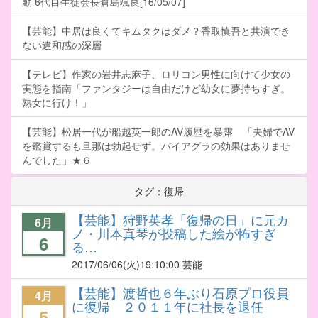
動 6代目生徒会長倉島颯良[16/05/07]
【芸能】中居は良くてキムタクはダメ？香取慎吾と共演でき
ない違和感の深層
【テレビ】作家の岩井志麻子、ロリコン男性に向けて少女の
実態を指南「ファンタジーは自由だけど幼女に夢持ちすぎ。
熟女に行け！」
【芸能】松居一代が船越英一郎のAV履歴を暴露 「夫婦でAV
を鑑賞するも旦那は勃起せず。バイアグラの効果はありませ
んでした」★６
タグ：復帰
【芸能】狩野英孝「復帰の日」に元カ
6月
ノ・川本真琴が投稿した絵が怖すぎ
6
る…
2017/06/06
(火)19:10:00 芸能
【芸能】渡哲也６年ぶり石原プロ役員
4月
に復帰 ２０１１年に社長を退任
5