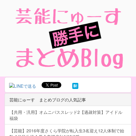
芸能にゅーす まとめブログの人気記事
【共用・汎用】オムニバススレッド2【過疎対策】アイドル
福袋
【芸能】2016年度さくら学院が転入生3名迎え12人体制で始