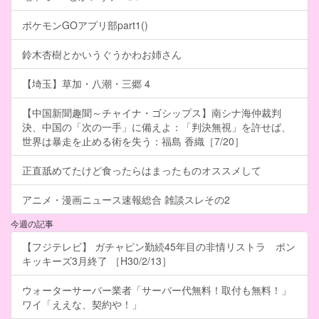
ポケモンGOアプリ部part1()
鈴木杏樹とかいうぐうかわお姉さん
【埼玉】草加・八潮・三郷 4
【中国新聞趣聞～チャイナ・ゴシップス】南シナ海仲裁判
決、中国の「次の一手」に備えよ：「判決無視」を許せば、
世界は暴走を止める術を失う：福島 香織［7/20］
正直舐めてたけど食ったらはまったものオススメして
アニメ・漫画ニュース速報総合 雑談スレその2
今週の記事
【フジテレビ】 ガチャピン勤続45年目の非情リストラ ポン
キッキーズ3月終了 ［H30/2/13］
ウォーターサーバー業者「サーバー代無料！取付も無料！」
ワイ「ええな、契約や！」