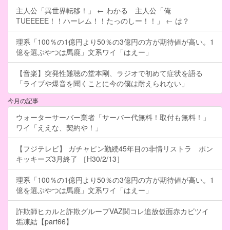
主人公「異世界転移！」 ← わかる 主人公「俺
TUEEEEE！！ハーレム！！たっのしー！！」 ← は？
理系「100％の1億円より50％の3億円の方が期待値が高い。1
億を選ぶやつは馬鹿」文系ワイ「はえー」
【音楽】突発性難聴の堂本剛、ラジオで初めて症状を語る
「ライブや爆音を聞くことに今の僕は耐えられない」
今月の記事
ウォーターサーバー業者「サーバー代無料！取付も無料！」
ワイ「ええな、契約や！」
【フジテレビ】 ガチャピン勤続45年目の非情リストラ ポン
キッキーズ3月終了 ［H30/2/13］
理系「100％の1億円より50％の3億円の方が期待値が高い。1
億を選ぶやつは馬鹿」文系ワイ「はえー」
詐欺師ヒカルと詐欺グループVAZ関コレ追放仮面赤カビツイ
垢凍結【part66】