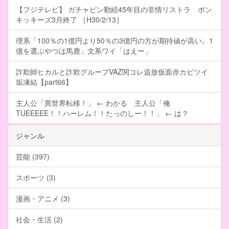
【フジテレビ】 ガチャピン勤続45年目の非情リストラ ポン
キッキーズ3月終了 ［H30/2/13］
理系「100％の1億円より50％の3億円の方が期待値が高い。1
億を選ぶやつは馬鹿」文系ワイ「はえー」
詐欺師ヒカルと詐欺グループVAZ関コレ追放仮面赤カビツイ
垢凍結【part66】
主人公「異世界転移！」 ← わかる 主人公「俺
TUEEEEE！！ハーレム！！たっのしー！！」 ← は？
ジャンル
芸能 (397)
スポーツ (3)
漫画・アニメ (3)
社会・生活 (2)