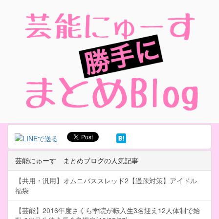
芸能にゅーす まとめブログの人気記事
【共用・汎用】オムニバススレッド2【過疎対策】アイドル
福袋
【芸能】2016年度さくら学院が転入生3名迎え12人体制で始