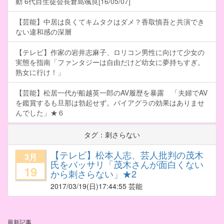
動 6代目生徒会長倉島颯良[16/05/07]
【芸能】中居は良くてキムタクはダメ？香取慎吾と共演でき
ない違和感の深層
【テレビ】作家の岩井志麻子、ロリコン男性に向けて少女の
実態を指南「ファンタジーは自由だけど幼女に夢持ちすぎ。
熟女に行け！」
【芸能】松居一代が船越英一郎のAV履歴を暴露 「夫婦でAV
を鑑賞するも旦那は勃起せず。バイアグラの効果はありませ
んでした」★６
タグ：刺さらない
【テレビ】松本人志、芸人批判の茂木
3月
氏をバッサリ「茂木さんが面白くない
19
から刺さらない」★2
2017/03/19
(日)17:44:55 芸能
最新記事