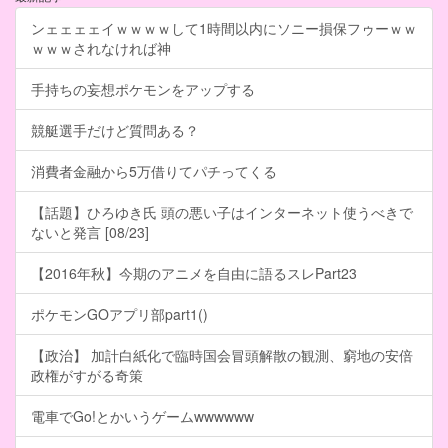
ンェェェェイｗｗｗｗして1時間以内にソニー損保フゥーｗｗ
ｗｗｗされなければ神
手持ちの妄想ポケモンをアップする
競艇選手だけど質問ある？
消費者金融から5万借りてパチってくる
【話題】ひろゆき氏 頭の悪い子はインターネット使うべきで
ないと発言 [08/23]
【2016年秋】今期のアニメを自由に語るスレPart23
ポケモンGOアプリ部part1()
【政治】 加計白紙化で臨時国会冒頭解散の観測、窮地の安倍
政権がすがる奇策
電車でGo!とかいうゲームwwwwww