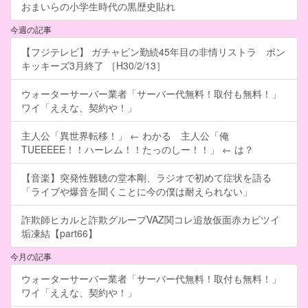
おまいらの小学生時代の黒歴史貼れ
今週の記事
【フジテレビ】 ガチャピン勤続45年目の非情リストラ ポン
キッキーズ3月終了 ［H30/2/13］
ウォーターサーバー業者「サーバー代無料！取付も無料！」
ワイ「ええな、契約や！」
主人公「異世界転移！」 ← わかる 主人公「俺
TUEEEEE！！ハーレム！！たっのしー！！」 ← は？
【音楽】突発性難聴の堂本剛、ラジオで初めて症状を語る
「ライブや爆音を聞くことに今の僕は耐えられない」
詐欺師ヒカルと詐欺グループVAZ関コレ追放仮面赤カビツイ
垢凍結【part66】
今月の記事
ウォーターサーバー業者「サーバー代無料！取付も無料！」
ワイ「ええな、契約や！」