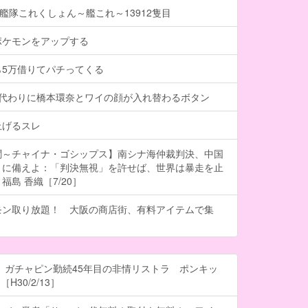
】艦隊これくしょん～艦これ～13912隻目
ポケモンをアップする
ら5万借りてパチってくる
る代わりに橋本環奈とワイの顔が入れ替わるボタン
上げるスレ
聞～チャイナ・ゴシップス】南シナ海仲裁判決、中国
」に備えよ：「判決無視」を許せば、世界は暴走を止
島 香織［7/20］
モン取り放題！ 大阪の商店街、有料アイテムで集
 ガチャピン勤続45年目の非情リストラ ポンキッ
H30/2/13］