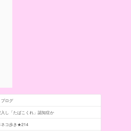
トブログ
突入し「たばこくれ」認知症か
ネコ歩き★214