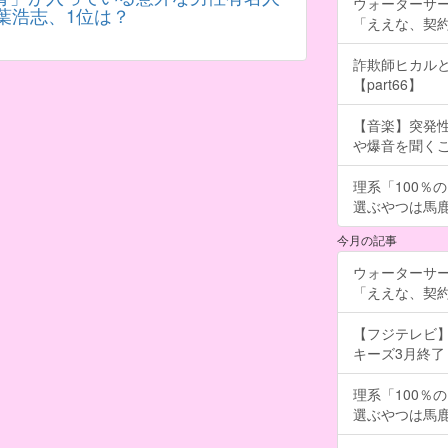
ウォーターサ
葉浩志、1位は？
「ええな、契
詐欺師ヒカルと
【part66】
【音楽】突発
や爆音を聞く
理系「100％
選ぶやつは馬
今月の記事
ウォーターサ
「ええな、契
【フジテレビ】
キーズ3月終了 ［
理系「100％
選ぶやつは馬