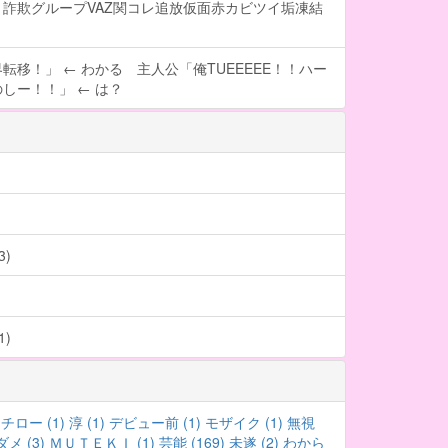
詐欺グループVAZ関コレ追放仮面赤カビツイ垢凍結
転移！」 ← わかる 主人公「俺TUEEEEE！！ハー
しー！！」 ← は？
)
)
チロー (1)
淳 (1)
デビュー前 (1)
モザイク (1)
無視
ダメ (3)
ＭＵＴＥＫＩ (1)
芸能 (169)
未遂 (2)
わから