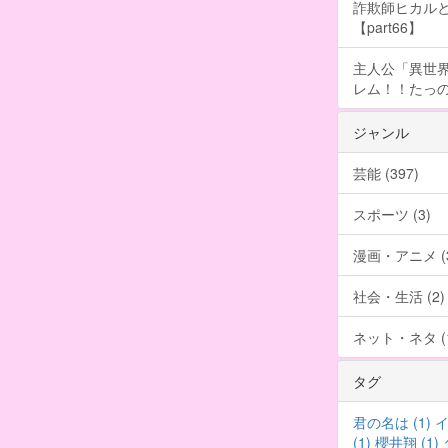
詐欺師ヒカルと
【part66】
主人公「異世界
レム！！たっの
ジャンル
芸能 (397)
スポーツ (3)
漫画・アニメ (3
社会・生活 (2)
ネット・ネタ (1
タグ
君の名は (1)
イ
(1)
櫻井翔 (1)