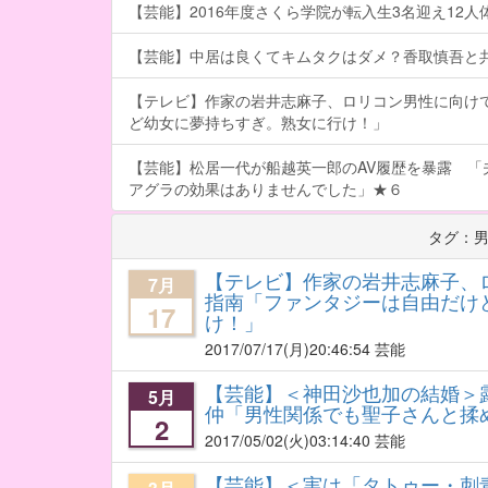
【芸能】2016年度さくら学院が転入生3名迎え12人体制
【芸能】中居は良くてキムタクはダメ？香取慎吾と
【テレビ】作家の岩井志麻子、ロリコン男性に向け
ど幼女に夢持ちすぎ。熟女に行け！」
【芸能】松居一代が船越英一郎のAV履歴を暴露 「
アグラの効果はありませんでした」★６
タグ：
【テレビ】作家の岩井志麻子、
7月
指南「ファンタジーは自由だけ
17
け！」
2017/07/17
(月)20:46:54 芸能
【芸能】＜神田沙也加の結婚＞
5月
仲「男性関係でも聖子さんと揉
2
2017/05/02
(火)03:14:40 芸能
【芸能】＜実は「タトゥー・刺