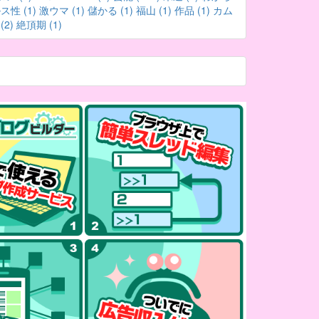
性 (1)
激ウマ (1)
儲かる (1)
福山 (1)
作品 (1)
カム
2)
絶頂期 (1)