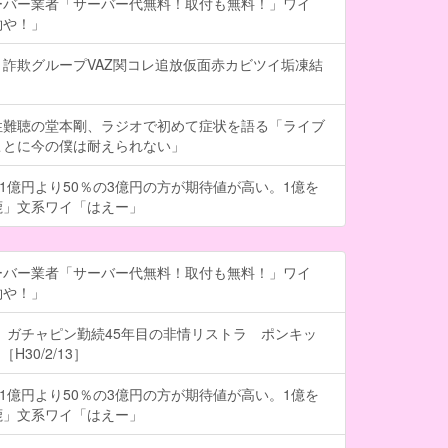
ーバー業者「サーバー代無料！取付も無料！」ワイ
約や！」
詐欺グループVAZ関コレ追放仮面赤カビツイ垢凍結
性難聴の堂本剛、ラジオで初めて症状を語る「ライブ
ことに今の僕は耐えられない」
の1億円より50％の3億円の方が期待値が高い。1億を
鹿」文系ワイ「はえー」
ーバー業者「サーバー代無料！取付も無料！」ワイ
約や！」
 ガチャピン勤続45年目の非情リストラ ポンキッ
H30/2/13］
の1億円より50％の3億円の方が期待値が高い。1億を
鹿」文系ワイ「はえー」