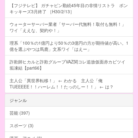
【フジテレビ】 ガチャピン勤続45年目の非情リストラ ポン
キッキーズ3月終了 ［H30/2/13］
ウォーターサーバー業者「サーバー代無料！取付も無料！」
ワイ「ええな、契約や！」
理系「100％の1億円より50％の3億円の方が期待値が高い。1
億を選ぶやつは馬鹿」文系ワイ「はえー」
詐欺師ヒカルと詐欺グループVAZ関コレ追放仮面赤カビツイ
垢凍結【part66】
主人公「異世界転移！」 ← わかる 主人公「俺
TUEEEEE！！ハーレム！！たっのしー！！」 ← は？
ジャンル
芸能 (397)
スポーツ (3)