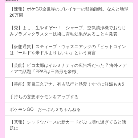
【速報】ポケGO全世界のプレイヤーの移動距離、なんと地球
20万周
【禿】よし、生やすぞ〜！ シャープ、空気清浄機でおなじ
みプラズマクラスター技術に育毛効果があることを発表
【仮想通貨】スティーブ・ウォズニアックの「ビットコイン
はゴールドや米ドルよりもいい」という発言
【芸能】ピコ太郎はイルミナティの広告塔だった!? 海外メデ
ィアで話題「PPAPは三角形を象徴」
【芸能】夏目三久アナ、有吉弘行と熱愛！すでに妊娠も★5
手持ちの妄想ポケモンをアップする
ポケモンGO - おーぷん２ちゃんねる
【悲報】シャドウバースの新カードがぶっ壊れ過ぎてると話
題に