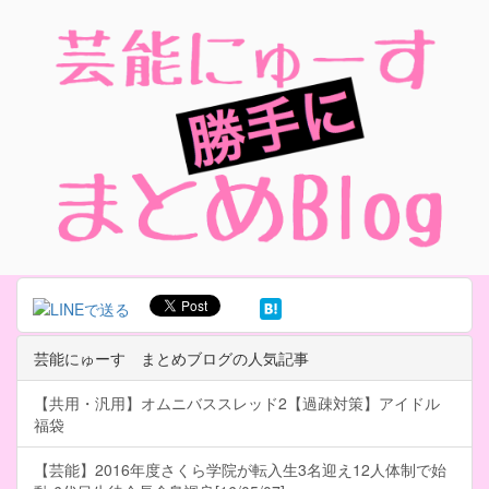
芸能にゅーす まとめブログの人気記事
【共用・汎用】オムニバススレッド2【過疎対策】アイドル
福袋
【芸能】2016年度さくら学院が転入生3名迎え12人体制で始