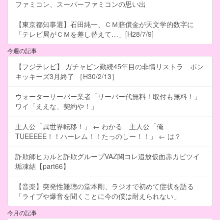
ファミコン、スーパーファミコンの思い出
【東京都知事選】石田純一、ＣＭ賠償金が天文学的数字に
「テレビ局がＣＭを差し替えて…」[H28/7/9]
今週の記事
【フジテレビ】 ガチャピン勤続45年目の非情リストラ ポン
キッキーズ3月終了 ［H30/2/13］
ウォーターサーバー業者「サーバー代無料！取付も無料！」
ワイ「ええな、契約や！」
主人公「異世界転移！」 ← わかる 主人公「俺
TUEEEEE！！ハーレム！！たっのしー！！」 ← は？
詐欺師ヒカルと詐欺グループVAZ関コレ追放仮面赤カビツイ
垢凍結【part66】
【音楽】突発性難聴の堂本剛、ラジオで初めて症状を語る
「ライブや爆音を聞くことに今の僕は耐えられない」
今月の記事