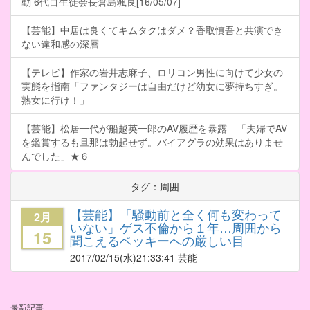
動 6代目生徒会長倉島颯良[16/05/07]
【芸能】中居は良くてキムタクはダメ？香取慎吾と共演でき
ない違和感の深層
【テレビ】作家の岩井志麻子、ロリコン男性に向けて少女の
実態を指南「ファンタジーは自由だけど幼女に夢持ちすぎ。
熟女に行け！」
【芸能】松居一代が船越英一郎のAV履歴を暴露 「夫婦でAV
を鑑賞するも旦那は勃起せず。バイアグラの効果はありませ
んでした」★６
タグ：周囲
【芸能】「騒動前と全く何も変わって
2月
いない」ゲス不倫から１年…周囲から
15
聞こえるベッキーへの厳しい目
2017/02/15
(水)21:33:41 芸能
最新記事