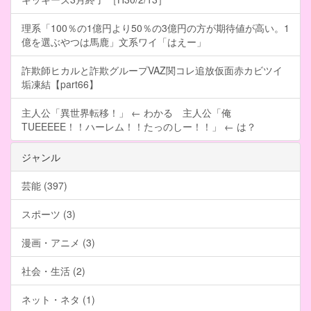
理系「100％の1億円より50％の3億円の方が期待値が高い。1
億を選ぶやつは馬鹿」文系ワイ「はえー」
詐欺師ヒカルと詐欺グループVAZ関コレ追放仮面赤カビツイ
垢凍結【part66】
主人公「異世界転移！」 ← わかる 主人公「俺
TUEEEEE！！ハーレム！！たっのしー！！」 ← は？
ジャンル
芸能 (397)
スポーツ (3)
漫画・アニメ (3)
社会・生活 (2)
ネット・ネタ (1)