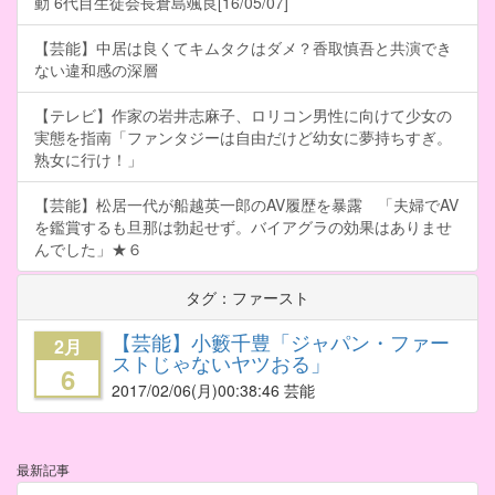
動 6代目生徒会長倉島颯良[16/05/07]
【芸能】中居は良くてキムタクはダメ？香取慎吾と共演でき
ない違和感の深層
【テレビ】作家の岩井志麻子、ロリコン男性に向けて少女の
実態を指南「ファンタジーは自由だけど幼女に夢持ちすぎ。
熟女に行け！」
【芸能】松居一代が船越英一郎のAV履歴を暴露 「夫婦でAV
を鑑賞するも旦那は勃起せず。バイアグラの効果はありませ
んでした」★６
タグ：ファースト
【芸能】小籔千豊「ジャパン・ファー
2月
ストじゃないヤツおる」
6
2017/02/06
(月)00:38:46 芸能
最新記事