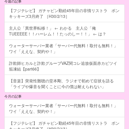
今週の記事
【フジテレビ】 ガチャピン勤続45年目の非情リストラ ポン
キッキーズ3月終了 ［H30/2/13］
主人公「異世界転移！」 ← わかる 主人公「俺
TUEEEEE！！ハーレム！！たっのしー！！」 ← は？
ウォーターサーバー業者「サーバー代無料！取付も無料！」
ワイ「ええな、契約や！」
詐欺師ヒカルと詐欺グループVAZ関コレ追放仮面赤カビツイ
垢凍結【part66】
【音楽】突発性難聴の堂本剛、ラジオで初めて症状を語る
「ライブや爆音を聞くことに今の僕は耐えられない」
今月の記事
ウォーターサーバー業者「サーバー代無料！取付も無料！」
ワイ「ええな、契約や！」
【フジテレビ】 ガチャピン勤続45年目の非情リストラ ポン
キッキーズ3月終了 ［H30/2/13］