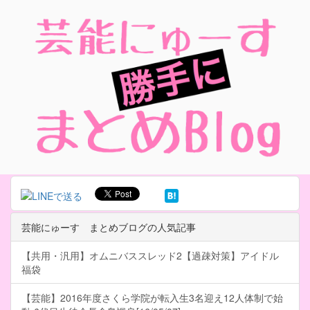
芸能にゅーす まとめブログの人気記事
【共用・汎用】オムニバススレッド2【過疎対策】アイドル
福袋
【芸能】2016年度さくら学院が転入生3名迎え12人体制で始