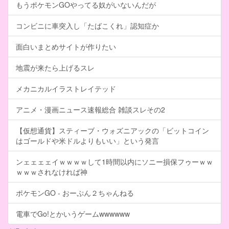
もうポケモンGOやってる奴がいないんだが
コンビニに車突入し「たばこくれ」認知症か
面白いまとめサイトが作りたい
地震が来たら上げるスレ
メカニカルイラストレイテッド
アニメ・漫画ニュース速報総合 雑談スレその2
【仮想通貨】スティーブ・ウォズニアックの「ビットコイン
はゴールドや米ドルよりもいい」という発言
ンェェェェイｗｗｗｗして1時間以内にソニー損保フゥーｗｗ
ｗｗｗされなければ神
ポケモンGO - おーぷん２ちゃんねる
電車でGo!とかいうゲームwwwwww