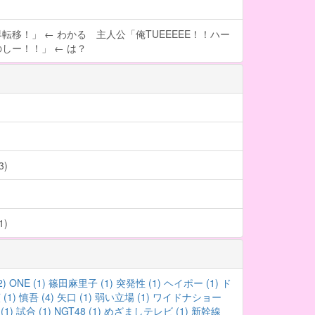
転移！」 ← わかる 主人公「俺TUEEEEE！！ハー
しー！！」 ← は？
)
)
2)
ONE (1)
篠田麻里子 (1)
突発性 (1)
ヘイポー (1)
ド
(1)
慎吾 (4)
矢口 (1)
弱い立場 (1)
ワイドナショー
1)
試合 (1)
NGT48 (1)
めざましテレビ (1)
新幹線