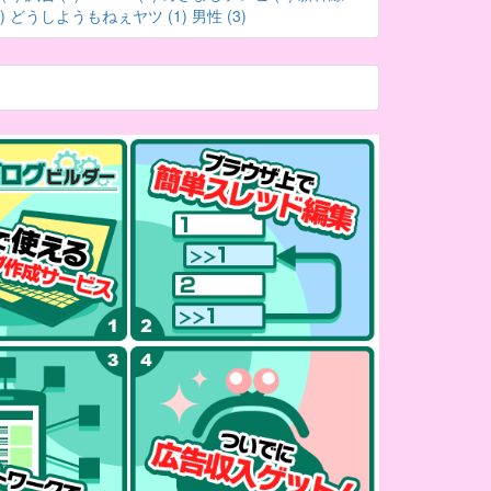
)
どうしようもねぇヤツ (1)
男性 (3)