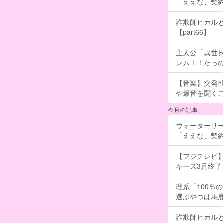
「ええな、契
詐欺師ヒカルと
【part66】
主人公「異世界
レム！！たっの
【音楽】突発
や爆音を聞く
今月の記事
ウォーターサ
「ええな、契
【フジテレビ】
キーズ3月終了 ［
理系「100％
選ぶやつは馬
詐欺師ヒカルと