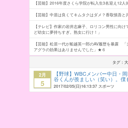
【芸能】2016年度さくら学院が転入生3名迎え12人体制
【芸能】中居は良くてキムタクはダメ？香取慎吾と
【テレビ】作家の岩井志麻子、ロリコン男性に向け
ど幼女に夢持ちすぎ。熟女に行け！」
【芸能】松居一代が船越英一郎のAV履歴を暴露 「
アグラの効果はありませんでした」★６
タグ：
【野球】WBCメンバー中日・
2月
谷くんが羨ましい（笑い）。僕
5
2017/02/05
(日)16:13:37 スポーツ