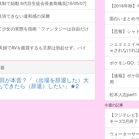
で始動 6代目生徒会長倉島颯良[16/05/07]
【2016年秋】
共演できない違和感の深層
面白いまとめ
て少女の実態を指南「ファンタジーは自由だけ
【悲報】シャ
ンェェェェイ
夫婦でAVを鑑賞するも旦那は勃起せず。バイ
ｗされなけれ
ポケモンGO
大谷
【速報】ポケG
岡田が本音？「（出場を辞退した）大
周
もできたら（辞退）したい」★2
松本人志part1
今週の記事
【フジテレビ】
キーズ3月終了 ［
ウォーターサ