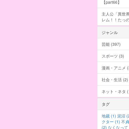
【part66】
主人公「異世界
レム！！たっの
ジャンル
芸能 (397)
スポーツ (3)
漫画・アニメ (3
社会・生活 (2)
ネット・ネタ (1
タグ
地裁 (1)
泥沼 (
クター (1)
不貞 
(2)
なくなって (