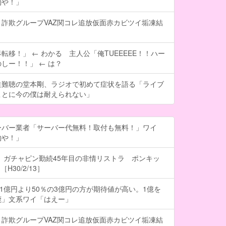
約や！」
詐欺グループVAZ関コレ追放仮面赤カビツイ垢凍結
転移！」 ← わかる 主人公「俺TUEEEEE！！ハー
しー！！」 ← は？
性難聴の堂本剛、ラジオで初めて症状を語る「ライブ
ことに今の僕は耐えられない」
ーバー業者「サーバー代無料！取付も無料！」ワイ
約や！」
 ガチャピン勤続45年目の非情リストラ ポンキッ
H30/2/13］
の1億円より50％の3億円の方が期待値が高い。1億を
鹿」文系ワイ「はえー」
詐欺グループVAZ関コレ追放仮面赤カビツイ垢凍結