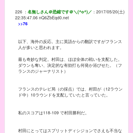
226
：
名無しさん＠恐縮です＠＼(^o^)／
：
2017/05/20(土)
22:35:47.06
nQ6ZbEqd0.net
>>76
以下、海外の反応。主に英語からの翻訳ですがフランス
人が多いと思われます。
最も奇妙な判定。村田は、ほぼ全体の戦いを支配した。
ダウンも奪い、決定的な有効打も何発か浴びせた。（フ
ランスのジャーナリスト）
フランスのテレビ局（の採点）では、村田が（12ラウン
ド中）10ラウンドを支配していたと言っていた。
私のスコアは118-109 で村田勝利だ。
村田にとってはスプリットディシジョンでさえも不当な