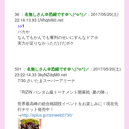
36
：
名無しさん＠恐縮です＠＼(^o^)／
：
2017/05/20(土)
22:16:13.93
UVhqtvl60.net
>>1
バカか
なんでもかんでも審判のせいにすんなドアホ
実力が足りなかっただけだボケ
501
：
名無しさん＠恐縮です＠＼(^o^)／
：
2017/05/20(土)
23:22:14.33
3kyNZdqM0.net
7/30 さいたまスーパーアリーナ
『RIZIN バンタム級トーナメント開幕戦 -夏の陣-』
世界最高峰の総合格闘技イベントをお楽しみに！現在先
行チケット発売中！
→
http://eplus.jp/rizinweb0730/