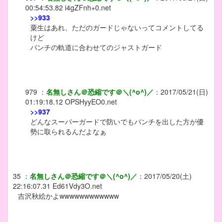
00:54:53.82
i4gZFnh+0.net
>>933
粟生はあれ、ただのガードじゃないってコメントしてる
けど
パンチの軌道に合わせてのジャストガード
979
：
名無しさん＠恐縮です＠＼(^o^)／
：
2017/05/21(日)
01:19:18.12
OPSHyyEO0.net
>>937
どんなスーパーガードで防いでもパンチを出した方が優
勢に取られるんだよなぁ
35
：
名無しさん＠恐縮です＠＼(^o^)／
：
2017/05/20(土)
22:16:07.31
Ed61Vdy3O.net
吉沢秋絵かよwwwwwwwwwwww