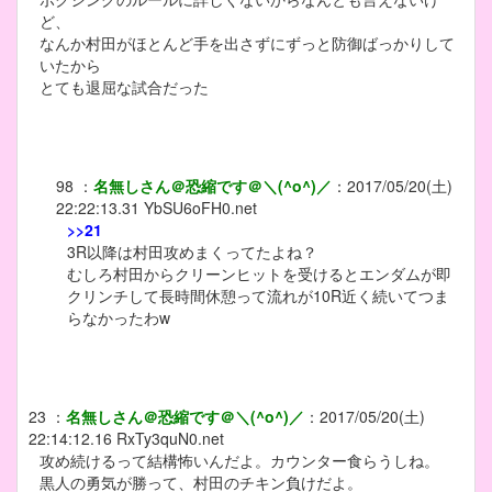
ど、
なんか村田がほとんど手を出さずにずっと防御ばっかりして
いたから
とても退屈な試合だった
98
：
名無しさん＠恐縮です＠＼(^o^)／
：
2017/05/20(土)
22:22:13.31
YbSU6oFH0.net
>>21
3R以降は村田攻めまくってたよね？
むしろ村田からクリーンヒットを受けるとエンダムが即
クリンチして長時間休憩って流れが10R近く続いてつま
らなかったわw
23
：
名無しさん＠恐縮です＠＼(^o^)／
：
2017/05/20(土)
22:14:12.16
RxTy3quN0.net
攻め続けるって結構怖いんだよ。カウンター食らうしね。
黒人の勇気が勝って、村田のチキン負けだよ。