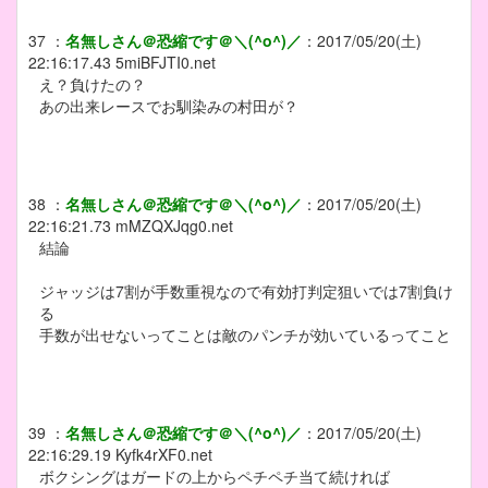
37
：
名無しさん＠恐縮です＠＼(^o^)／
：
2017/05/20(土)
22:16:17.43
5miBFJTI0.net
え？負けたの？
あの出来レースでお馴染みの村田が？
38
：
名無しさん＠恐縮です＠＼(^o^)／
：
2017/05/20(土)
22:16:21.73
mMZQXJqg0.net
結論
ジャッジは7割が手数重視なので有効打判定狙いでは7割負け
る
手数が出せないってことは敵のパンチが効いているってこと
39
：
名無しさん＠恐縮です＠＼(^o^)／
：
2017/05/20(土)
22:16:29.19
Kyfk4rXF0.net
ボクシングはガードの上からペチペチ当て続ければ