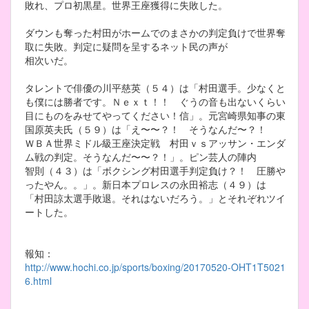
敗れ、プロ初黒星。世界王座獲得に失敗した。
ダウンも奪った村田がホームでのまさかの判定負けで世界奪
取に失敗。判定に疑問を呈するネット民の声が
相次いだ。
タレントで俳優の川平慈英（５４）は「村田選手。少なくと
も僕には勝者です。Ｎｅｘｔ！！ ぐうの音も出ないくらい
目にものをみせてやってください！信」。元宮崎県知事の東
国原英夫氏（５９）は「え〜〜？！ そうなんだ〜？！
ＷＢＡ世界ミドル級王座決定戦 村田ｖｓアッサン・エンダ
ム戦の判定。そうなんだ〜〜？！」。ピン芸人の陣内
智則（４３）は「ボクシング村田選手判定負け？！ 圧勝や
ったやん。。」。新日本プロレスの永田裕志（４９）は
「村田諒太選手敗退。それはないだろう。」とそれぞれツイ
ートした。
報知：
http://www.hochi.co.jp/sports/boxing/20170520-OHT1T5021
6.html