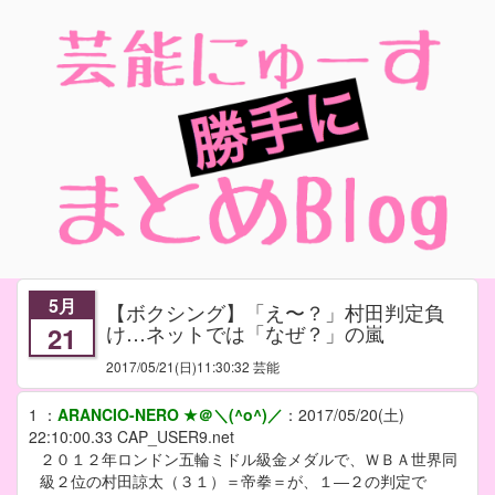
5月
【ボクシング】「え〜？」村田判定負
け…ネットでは「なぜ？」の嵐
21
2017/05/21
(日)11:30:32 芸能
1
：
ARANCIO-NERO ★＠＼(^o^)／
：
2017/05/20(土)
22:10:00.33
CAP_USER9.net
２０１２年ロンドン五輪ミドル級金メダルで、ＷＢＡ世界同
級２位の村田諒太（３１）＝帝拳＝が、１―２の判定で