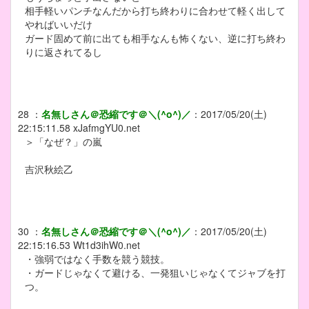
相手軽いパンチなんだから打ち終わりに合わせて軽く出して
やればいいだけ
ガード固めて前に出ても相手なんも怖くない、逆に打ち終わ
りに返されてるし
28
：
名無しさん＠恐縮です＠＼(^o^)／
：
2017/05/20(土)
22:15:11.58
xJafmgYU0.net
＞「なぜ？」の嵐
吉沢秋絵乙
30
：
名無しさん＠恐縮です＠＼(^o^)／
：
2017/05/20(土)
22:15:16.53
Wt1d3ihW0.net
・強弱ではなく手数を競う競技。
・ガードじゃなくて避ける、一発狙いじゃなくてジャブを打
つ。