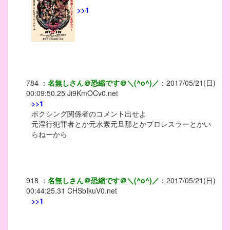
>>1
784
：
名無しさん＠恐縮です＠＼(^o^)／
：
2017/05/21(日)
00:09:50.25
Ji9KmOCv0.net
>>1
ボクシング関係者のコメント出せよ
元淫行犯罪者とか元水素元旦那とかプロレスラーとかい
らねーから
918
：
名無しさん＠恐縮です＠＼(^o^)／
：
2017/05/21(日)
00:44:25.31
CHSbIkuV0.net
>>1