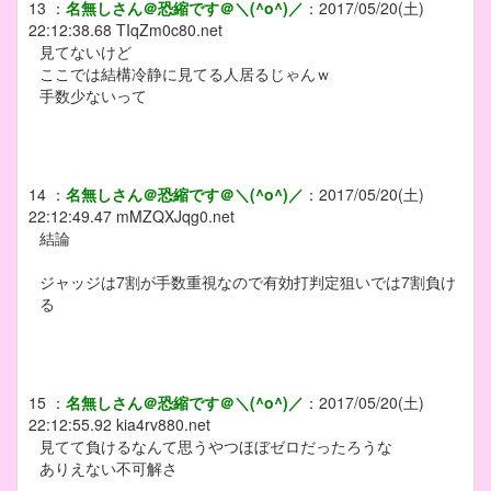
13
：
名無しさん＠恐縮です＠＼(^o^)／
：
2017/05/20(土)
22:12:38.68
TIqZm0c80.net
見てないけど
ここでは結構冷静に見てる人居るじゃんｗ
手数少ないって
14
：
名無しさん＠恐縮です＠＼(^o^)／
：
2017/05/20(土)
22:12:49.47
mMZQXJqg0.net
結論
ジャッジは7割が手数重視なので有効打判定狙いでは7割負け
る
15
：
名無しさん＠恐縮です＠＼(^o^)／
：
2017/05/20(土)
22:12:55.92
kia4rv880.net
見てて負けるなんて思うやつほぼゼロだったろうな
ありえない不可解さ