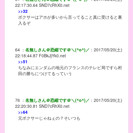
22:17:30.64
SND7cRhX0.net
>>32
ボクサーはアホが多いから言ってること真に受けると裏
入るぞ
64
：
名無しさん＠恐縮です＠＼(^o^)／
：
2017/05/20(土)
22:18:44.87
F0BkJjYk0.net
>>51
ちなみにエンダムの地元のフランスのテレビ局ですら村
田の勝ちにつけてるっていう
76
：
名無しさん＠恐縮です＠＼(^o^)／
：
2017/05/20(土)
22:20:30.81
SND7cRhX0.net
>>64
元ボクサーじゃねぇの？そいつも