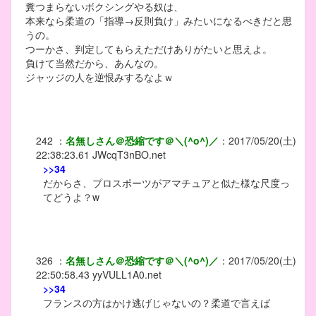
糞つまらないボクシングやる奴は、
本来なら柔道の「指導→反則負け」みたいになるべきだと思
うの。
つーかさ、判定してもらえただけありがたいと思えよ。
負けて当然だから、あんなの。
ジャッジの人を逆恨みするなよｗ
242
：
名無しさん＠恐縮です＠＼(^o^)／
：
2017/05/20(土)
22:38:23.61
JWcqT3nBO.net
>>34
だからさ、プロスポーツがアマチュアと似た様な尺度っ
てどうよ？w
326
：
名無しさん＠恐縮です＠＼(^o^)／
：
2017/05/20(土)
22:50:58.43
yyVULL1A0.net
>>34
フランスの方はかけ逃げじゃないの？柔道で言えば