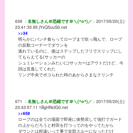
658
：
名無しさん＠恐縮です＠＼(^o^)／
：
2017/05/20(土)
23:41:35.95
jYxQ5uuS0.net
>>34
明らかにパンチ食らってロープまで吹っ飛んで、ロープ
の反動コーナーでダウンを
逃れているのに、後はステップしたフリでスリップにし
てもらえてる(サッカーの
シュミレーションみたいに)サッカーはアウトだけど、今
回は見逃してくれた
リング中央でボコられた時のあからさまなクリンチ
671
：
名無しさん＠恐縮です＠＼(^o^)／
：
2017/05/20(土)
23:43:57.11
1BgHNclG0.net
>>658
ロープのは全ての場面で即座に体勢戻して強打でガード
の上からだろうと村田を打つってのをやってたから
ダウンとは程遠いって事で全部スルーになっただけ