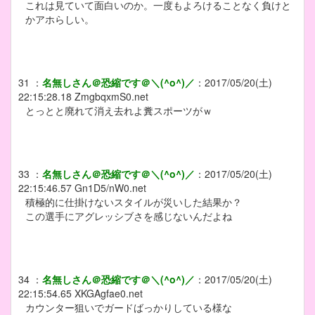
これは見ていて面白いのか。一度もよろけることなく負けと
かアホらしい。
31
：
名無しさん＠恐縮です＠＼(^o^)／
：
2017/05/20(土)
22:15:28.18
ZmgbqxmS0.net
とっとと廃れて消え去れよ糞スポーツがｗ
33
：
名無しさん＠恐縮です＠＼(^o^)／
：
2017/05/20(土)
22:15:46.57
Gn1D5/nW0.net
積極的に仕掛けないスタイルが災いした結果か？
この選手にアグレッシブさを感じないんだよね
34
：
名無しさん＠恐縮です＠＼(^o^)／
：
2017/05/20(土)
22:15:54.65
XKGAgfae0.net
カウンター狙いでガードばっかりしている様な