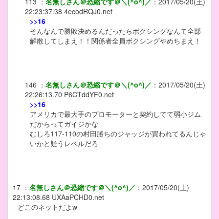
113
：
名無しさん＠恐縮です＠＼(^o^)／
：
2017/05/20(土)
22:23:37.38
4ecodRQJ0.net
>>16
そんなんで勝敗決めるんだったらボクシングなんて全部
解散してしまえ！！関係者全員ボクシングやめちまえ！
146
：
名無しさん＠恐縮です＠＼(^o^)／
：
2017/05/20(土)
22:26:13.70
P6CTddYF0.net
>>16
アメリカで最大手のプロモーターと契約してて弱小ジム
だからってガイジかな
むしろ117-110の村田勝ちのジャッジが買われてるんじゃ
いかと疑うレベルだろ
17
：
名無しさん＠恐縮です＠＼(^o^)／
：
2017/05/20(土)
22:13:08.68
UXAaPCHD0.net
どこのネットだよw