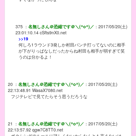
375
：
名無しさん＠恐縮です＠＼(^o^)／
：
2017/05/20(土)
23:01:10.14
cSfts9nX0.net
>>19
何しろ1ラウンド3発しか村田パンチ打ってないのに相手
が下がりっぱなしだったからね村田も相手が弱すぎて笑
うのは分かるよ！
20
：
名無しさん＠恐縮です＠＼(^o^)／
：
2017/05/20(土)
22:13:48.91
WasaX7080.net
フジテレビで見てたらそう思うだろうな
21
：
名無しさん＠恐縮です＠＼(^o^)／
：
2017/05/20(土)
22:13:57.92
qgw7C8TT0.net
ボクシングのルールに詳しくないからなんとも言えないけ