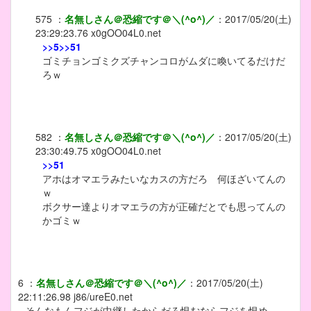
575
：
名無しさん＠恐縮です＠＼(^o^)／
：
2017/05/20(土)
23:29:23.76
x0gOO04L0.net
>>5
>>51
ゴミチョンゴミクズチャンコロがムダに喚いてるだけだ
ろｗ
582
：
名無しさん＠恐縮です＠＼(^o^)／
：
2017/05/20(土)
23:30:49.75
x0gOO04L0.net
>>51
アホはオマエラみたいなカスの方だろ 何ほざいてんの
ｗ
ボクサー達よりオマエラの方が正確だとでも思ってんの
かゴミｗ
6
：
名無しさん＠恐縮です＠＼(^o^)／
：
2017/05/20(土)
22:11:26.98
j86/ureE0.net
そんなもんフジが中継したからだろ恨むならフジを恨め