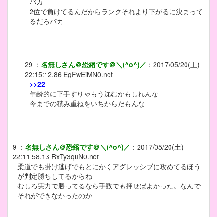
バカ
2位で負けてるんだからランクそれより下がるに決まって
るだろバカ
29
：
名無しさん＠恐縮です＠＼(^o^)／
：
2017/05/20(土)
22:15:12.86
EgFwEiMN0.net
>>22
年齢的に下手すりゃもう沈むかもしれんな
今までの積み重ねをいちからだもんな
9
：
名無しさん＠恐縮です＠＼(^o^)／
：
2017/05/20(土)
22:11:58.13
RxTy3quN0.net
柔道でも掛け逃げでもとにかくアグレッシブに攻めてるほう
が判定勝ちしてるからね
むしろ実力で勝ってるなら手数でも押せばよかった。なんで
それができなかったのか