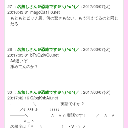
27
：
名無しさん＠恐縮です＠＼(^o^)／
：
2017/03/07(火)
20:16:43.81
magcCa1H0.net
もともとビッチ風、何の驚きもない、もう消えてるのと同じ
だろ
28
：
名無しさん＠恐縮です＠＼(^o^)／
：
2017/03/07(火)
20:17:05.81
bT9Q2lVQ0.net
AA遅いぞ
舐めてんのか？
30
：
名無しさん＠恐縮です＠＼(^o^)／
：
2017/03/07(火)
20:17:42.16
Q/pgKnbA0.net
. ＼ 実話ですか？
／ｹﾞｽｽｷﾞﾙ ﾋｨｨｨｯ
─────＼ ∧＿∧ ∩ 実話です！ ／ ∧＿∧
∧＿∧
名器度は「＊」 ＼ （ ・∀・）ノ＿＿＿___