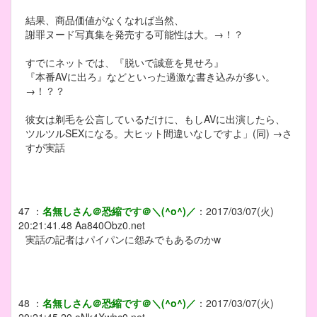
結果、商品価値がなくなれば当然、
謝罪ヌード写真集を発売する可能性は大。→！？
すでにネットでは、『脱いで誠意を見せろ』
『本番AVに出ろ』などといった過激な書き込みが多い。
→！？？
彼女は剃毛を公言しているだけに、もしAVに出演したら、
ツルツルSEXになる。大ヒット間違いなしですよ」(同) →さ
すが実話
47
：
名無しさん＠恐縮です＠＼(^o^)／
：
2017/03/07(火)
20:21:41.48
Aa840Obz0.net
実話の記者はパイパンに怨みでもあるのかw
48
：
名無しさん＠恐縮です＠＼(^o^)／
：
2017/03/07(火)
20:21:45.20
oNk4Xwhc0.net