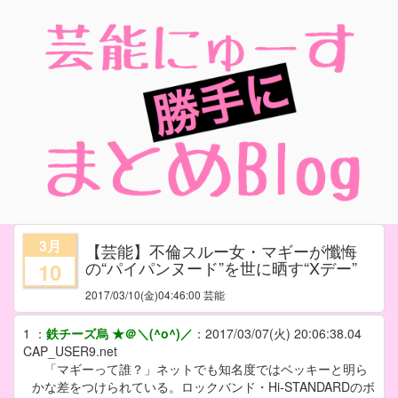
3月
【芸能】不倫スルー女・マギーが懺悔
の“パイパンヌード”を世に晒す“Xデー”
10
2017/03/10
(金)04:46:00 芸能
1
：
鉄チーズ烏 ★＠＼(^o^)／
：
2017/03/07(火) 20:06:38.04
CAP_USER9.net
「マギーって誰？」ネットでも知名度ではベッキーと明ら
かな差をつけられている。ロックバンド・Hi-STANDARDのボ