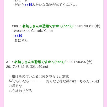
だから
>>19
みたいな偽物が出てくんだよ。
208
：
名無しさん＠恐縮です＠＼(^o^)／
：
2017/03/08(水)
12:03:35.00
C9l+akzX0.net
>>30
みにきた
31
：
名無しさん＠恐縮です＠＼(^o^)／
：
2017/03/07(火)
20:17:43.42
1UD2juL50.net
一度けちの付いた者は何をやろうと無駄
AVぐらいなら・・・・ おんなじ様な顔のねーちゃんいっぱ
い居るな
もう終わりだろ