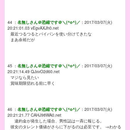
44
：
名無しさん＠恐縮です＠＼(^o^)／
：
2017/03/07(火)
20:21:01.03
vEgvAXJh0.net
最近つるつるとパイパンを使い分けてきたな
まあ余裕だが
45
：
名無しさん＠恐縮です＠＼(^o^)／
：
2017/03/07(火)
20:21:14.49
QJxvO2d60.net
マジなら見たい
賞味期限切れる前に早く
46
：
名無しさん＠恐縮です＠＼(^o^)／
：
2017/03/07(火)
20:21:21.77
CAHJ98WA0.net
違約金が発生した場合、男性誌は一斉に報じる。
彼女のタレント価値がさらに下がるのは必至です。 →わかる