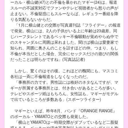
ーカル・横山健(47)との不倫を暴かれたマギー(24)は、報道
スルーの不誠実対応でファンやテレビ視聴者から怒りの声が
止まない。不倫疑惑にもスルーならば、レギュラー番組を降
りる気配もないからだ。
「1月に横山健との交際が写真週刊誌『フライデー』の報道
で発覚。横山には、2人の子供がいる上に年齢は23歳差。同
じハーフタレントであるベッキー不倫騒動が覚めやらぬ中で
のスキャンダルに周囲は呆れました。聞けば横山は愛妻家で
知られ、周囲に奥さんのことを話すほどの仲。つまり、もし
不倫が本当だとした場合、完全にセックスだけの遊びの関係
だったことは明らかですね」(写真誌記者)
しかし、驚くのはその後。これほどの醜聞にも、マスコミ
各社は一斉に不倫報道をしなくなったのだ。
「事務所の力です。男性誌には格好のネタなんですが、マ
ギーが所属する事務所とは、付き合いがあるところが多い。
テレビやスポーツ紙はもちろん、女性誌も、マギーがモデル
で出ているところが多数ある」(スポーツライター)
マギーといえば、昨年8月、バンド『ORANGE RANGE』
のボーカル・YAMATOとの交際も発覚した。
「横山とYAMATOは一時期交際がダブッているなど二股疑
惑もある。ベッキーや清水富美加以上のスキャンダルにも拘