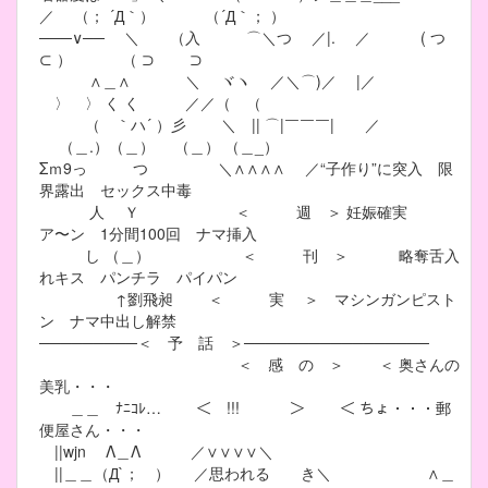
／ （； ´Д｀） （´Д｀； ）
───∨── ＼ （入 ⌒＼つ ／|. ／ ( つ
⊂ ） （ ⊃ ⊃
∧＿∧ ＼ ヾヽ ／＼⌒)／ |／
〉 〉 く く ／／（ （
（ ｀ハ´ ）彡 ＼ || ⌒|￣￣￣| ／
（＿.）（＿） （＿） （＿_）
Σｍ9っ つ ＼∧∧∧∧ ／“子作り”に突入 限
界露出 セックス中毒
人 Ｙ ＜ 週 ＞ 妊娠確実
ア〜ン 1分間100回 ナマ挿入
し （＿） ＜ 刊 ＞ 略奪舌入
れキス パンチラ パイパン
↑劉飛昶 ＜ 実 ＞ マシンガンピスト
ン ナマ中出し解禁
─────────＜ 予 話 ＞─────────────────
＜ 感 の ＞ ＜ 奥さんの
美乳・・・
＿＿ ﾅﾆｺﾚ… ＜ !!! ＞ ＜ ちょ・・・郵
便屋さん・・・
||wjn Λ＿Λ ／∨∨∨∨＼
||＿＿（Д`； ） ／思われる き＼ ∧＿