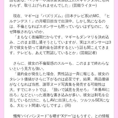
わらず、取り上げられませんでした」(芸能ライター)
現在、マギーは『バズリズム』(日本テレビ系)のMC、『ヒ
ルナンデス！』の月曜日担当で出演中。しかし気になるの
は、不倫となればスポンサーも黙っていないはずなのに、な
ぜ降板されないのか。
「まもなく改編期だからです。マギーもダンマリを決め込
み、このまま隠し通そうとしていますが、実はスポンサーは3
月で彼女を切って違約金を請求するという話も聞こえてきま
す。テレビも、あえて黙認しているとか」(芸能記者)
さらに、彼女の不倫疑惑のスルーも、このままで終わらな
いという見方も強い。
「違約金が発生した場合、男性誌は一斉に報じる。彼女の
タレント価値がさらに下がるのは必至です。結果、商品価値
がなくなれば当然、謝罪ヌード写真集を発売する可能性は
大。すでにネットでは、『脱いで誠意を見せろ』『本番AVに
出ろ』などといった過激な書き込みが多い。彼女は剃毛を公
言しているだけに、もしAVに出演したら、ツルツルSEXにな
る。大ヒット間違いなしですよ」(同)
懺悔“パイパンヌード”を晒す“Xデー”はもうすぐ、との情報