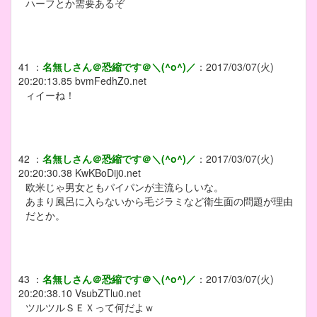
ハーフとか需要あるぞ
41
：
名無しさん＠恐縮です＠＼(^o^)／
：
2017/03/07(火)
20:20:13.85
bvmFedhZ0.net
ィイーね！
42
：
名無しさん＠恐縮です＠＼(^o^)／
：
2017/03/07(火)
20:20:30.38
KwKBoDij0.net
欧米じゃ男女ともパイパンが主流らしいな。
あまり風呂に入らないから毛ジラミなど衛生面の問題が理由
だとか。
43
：
名無しさん＠恐縮です＠＼(^o^)／
：
2017/03/07(火)
20:20:38.10
VsubZTlu0.net
ツルツルＳＥＸって何だよｗ