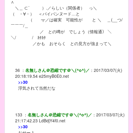
∧
＼＿ ⊂´ ）.／らしい（関係者） っ＼
（ ・∀・） ＜パイパンヌード…と
（ ┳／は確実 可能性が と ＼ ＿(__つ/
￣￣￣/＿
／ との噂が でしょう（情報通） ＼
＼/ / ｶﾀｶﾀ
／かも おそらく との見方が強まって＼
36
：
名無しさん＠恐縮です＠＼(^o^)／
：
2017/03/07(火)
20:18:19.54
e25myB0E0.net
>>30
浮気されて当然だな
133
：
名無しさん＠恐縮です＠＼(^o^)／
：
2017/03/07(火)
21:17:42.23
LdBdjY4f0.net
>>30
おせーよ