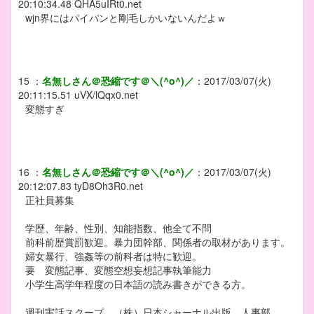
20:10:34.48
QHA5uIRt0.net
wjn界にはパイパンと剛毛しかいないんだよｗ
15
：
名無しさん＠恐縮です＠＼(^o^)／
：
2017/03/07(火)
20:11:15.51
uVX/lQqx0.net
変態すぎ
16
：
名無しさん＠恐縮です＠＼(^o^)／
：
2017/03/07(火)
20:12:07.83
tyD8Oh3R0.net
正社員募集
学歴、年齢、性別、知能指数、他全て不問
前科前歴賞罰歓迎。暴力団幹部、関係者の取材があります。
婦女暴行、強姦等の前科者は特に歓迎。
要 変態記事、変態空想妄想記事執筆能力
小学生高学年程度の日本語の読み書きができる方。
週刊実話スクープ （株）日本シャーナル出版 人事部