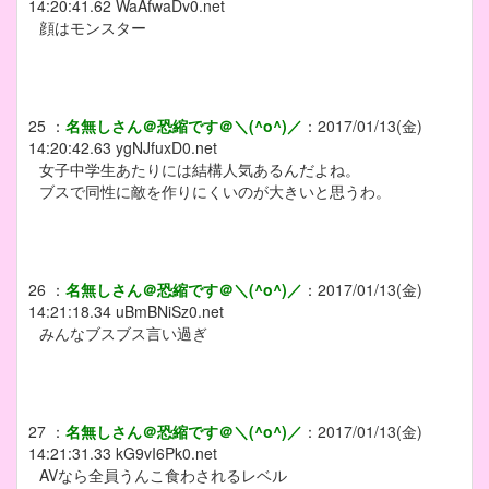
14:20:41.62
WaAfwaDv0.net
顔はモンスター
25
：
名無しさん＠恐縮です＠＼(^o^)／
：
2017/01/13(金)
14:20:42.63
ygNJfuxD0.net
女子中学生あたりには結構人気あるんだよね。
ブスで同性に敵を作りにくいのが大きいと思うわ。
26
：
名無しさん＠恐縮です＠＼(^o^)／
：
2017/01/13(金)
14:21:18.34
uBmBNiSz0.net
みんなブスブス言い過ぎ
27
：
名無しさん＠恐縮です＠＼(^o^)／
：
2017/01/13(金)
14:21:31.33
kG9vI6Pk0.net
AVなら全員うんこ食わされるレベル