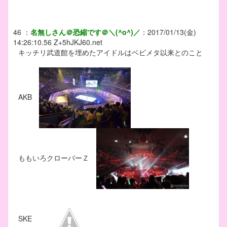
46
：
名無しさん＠恐縮です＠＼(^o^)／
：
2017/01/13(金)
14:26:10.56
Z+5hJKJ60.net
キッチリ武道館を埋めたアイドルはベビメタ以来とのこと
AKB
ももいろクローバーＺ
SKE