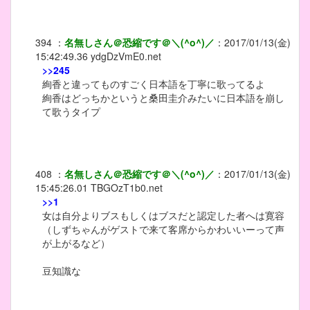
394
：
名無しさん＠恐縮です＠＼(^o^)／
：
2017/01/13(金)
15:42:49.36
ydgDzVmE0.net
>>245
絢香と違ってものすごく日本語を丁寧に歌ってるよ
絢香はどっちかというと桑田圭介みたいに日本語を崩し
て歌うタイプ
408
：
名無しさん＠恐縮です＠＼(^o^)／
：
2017/01/13(金)
15:45:26.01
TBGOzT1b0.net
>>1
女は自分よりブスもしくはブスだと認定した者へは寛容
（しずちゃんがゲストで来て客席からかわいいーって声
が上がるなど）
豆知識な