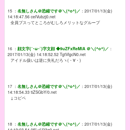
15
：
名無しさん＠恐縮です＠＼(^o^)／
：
2017/01/13(金)
14:18:47.56
ceIVubzj0.net
全員ブスってところがむしろメリットなグループ
16
：
顔文字(´･ω･`)字文顔 ◆9uZFxReMlA ＠＼(^o^)／
：
2017/01/13(金) 14:18:52.52
TgtVlgcN0.net
アイドル扱いは逆に失礼だろヽ(・∀・)
17
：
名無しさん＠恐縮です＠＼(^o^)／
：
2017/01/13(金)
14:18:54.33
tiZSGbY/0.net
↓コピペ
18
：
名無しさん＠恐縮です＠＼(^o^)／
：
2017/01/13(金)
14:19:03.54
05LvU23g0.net