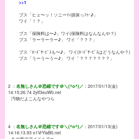
>>1
ブス「ヒェ〜ッ！ソニーｲｨ損保っﾌｩｰ♪」
ワイ「！？」
ブス「保険料は〜♪」ワイ(保険料はなんなんや？)
ブス「ラーラーラー♪」 ワイ「？？？」
ブス「ﾛｰﾄﾞｻｰﾋﾞｽも〜♪」 ワイ(ﾛｰﾄﾞｻｰﾋﾞｽはどうなんや？)
ブス「うーうーうー♪」 ワイ「？？？？？？？」
2
：
名無しさん＠恐縮です＠＼(^o^)／
：
2017/01/13(金)
14:15:26.74
2ylf3euW0.net
汚物だよこんなやつら
4
：
名無しさん＠恐縮です＠＼(^o^)／
：
2017/01/13(金)
14:16:13.93
o1VrYlaB0.net
あの面でアイドルてw