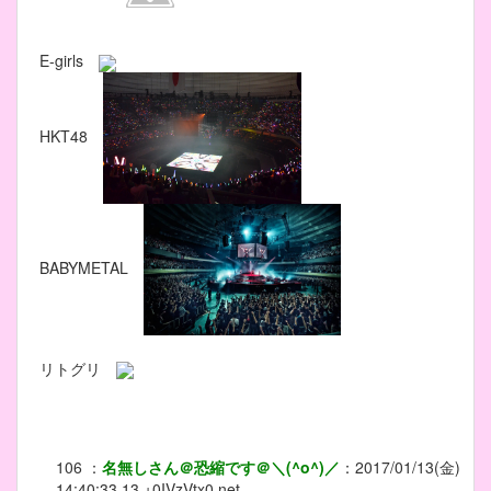
E-girls
HKT48
BABYMETAL
リトグリ
106
：
名無しさん＠恐縮です＠＼(^o^)／
：
2017/01/13(金)
14:40:33.13
+0IVzVtx0.net