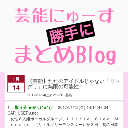
1月
【芸能】ただのアイドルじゃない「リト
グリ」に無限の可能性
14
2017/01/14
(土)12:59:18 芸能
1
：
取り分 ★＠＼(^o^)／
：
2017/01/13(金) 14:14:47.34
CAP_USER9.net
女性６人組ボーカルグループ、Ｌｉｔｔｌｅ Ｇｌｅｅ Ｍ
ｏｎｓｔｅｒ（リトルグリーモンスター）が８日、初の日本