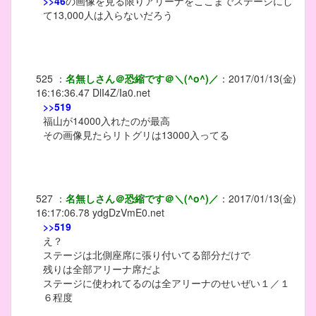
>>46
の画像を見る限りアリーナをここまでステージにし
て13,000人は入らないだろう
525
：
名無しさん＠恐縮です＠＼(^o^)／
：
2017/01/13(金)
16:16:36.47
DlI4Z/Ia0.net
>>519
福山が14000入れたのが最高
その画像見たらリトグリは13000入ってる
527
：
名無しさん＠恐縮です＠＼(^o^)／
：
2017/01/13(金)
16:17:06.78
ydgDzVmE0.net
>>519
え？
ステージは北側座席に張り付いてる部分だけで
残りは全部アリーナ席だよ
ステージに使われてるのは全アリーナのせいぜい１／１
６程度