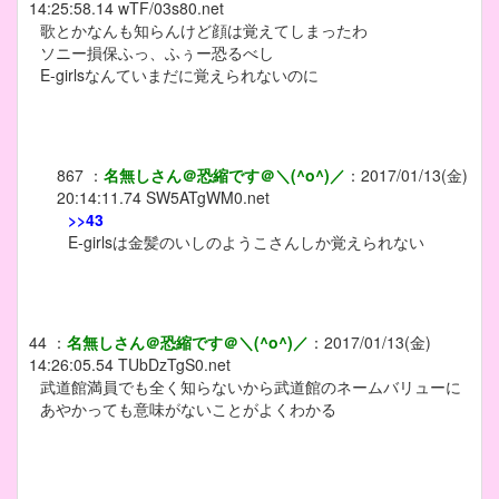
14:25:58.14
wTF/03s80.net
歌とかなんも知らんけど顔は覚えてしまったわ
ソニー損保ふっ、ふぅー恐るべし
E-girlsなんていまだに覚えられないのに
867
：
名無しさん＠恐縮です＠＼(^o^)／
：
2017/01/13(金)
20:14:11.74
SW5ATgWM0.net
>>43
E-girlsは金髪のいしのようこさんしか覚えられない
44
：
名無しさん＠恐縮です＠＼(^o^)／
：
2017/01/13(金)
14:26:05.54
TUbDzTgS0.net
武道館満員でも全く知らないから武道館のネームバリューに
あやかっても意味がないことがよくわかる