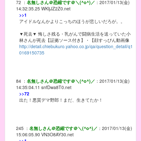
72
：
名無しさん＠恐縮です＠＼(^o^)／
：
2017/01/13(金)
14:32:35.25
WKljJZ2Z0.net
>>1
アイドルなんかよりこっちのほうが悲しいだろが。。
▼死去▼ 悔しさ残る・乳がんで闘病生活を送っていた小
林さんが死去【証拠ソース付き】・【顔すっぴん動画像
http://detail.chiebukuro.yahoo.co.jp/qa/question_detail/q1
0169150735
84
：
名無しさん＠恐縮です＠＼(^o^)／
：
2017/01/13(金)
14:35:04.11
snfDwa8T0.net
>>72
出た！悪質デマ野郎！まだ、生きてたか！
245
：
名無しさん＠恐縮です＠＼(^o^)／
：
2017/01/13(金)
15:06:05.90
VN3O8AY30.net
>>1