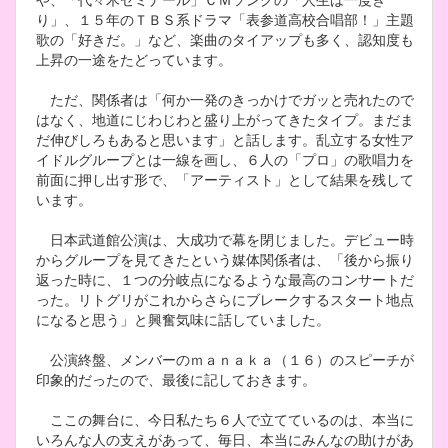
り」、１５年のＴＢＳ系ドラマ「表参道高校合唱部！」主題
歌の「好きだ。」など、楽曲のタイアップも多く、認知度も
上昇の一途をたどっています。
ただ、関係者は「何か一発のきっかけでガッと売れたので
はなく、地道にじわじわと盛り上がってきたタイプ。まだま
だ伸びしろもあると思います」と話します。乱立する女性ア
イドルグループとは一線を画し、６人の「プロ」の歌唱力を
前面に押し出す形で、「アーティスト」として結果を残して
います。
日本武道館公演は、大成功で幕を閉じました。デビュー時
からグループを見てきたという媒体関係者は、「後から振り
返った時に、１つの分岐点になるような最高のコンサートだ
った。リトグリがこれからさらにブレークするスタート地点
になると思う」と興奮気味に話していました。
公演終盤、メンバーのｍａｎａｋａ（１６）のスピーチが
印象的だったので、最後に記しておきます。
ここの舞台に、今日私たち６人で立てているのは、本当に
いろんな人の支えがあって、毎日、本当にみんなの助けがあ