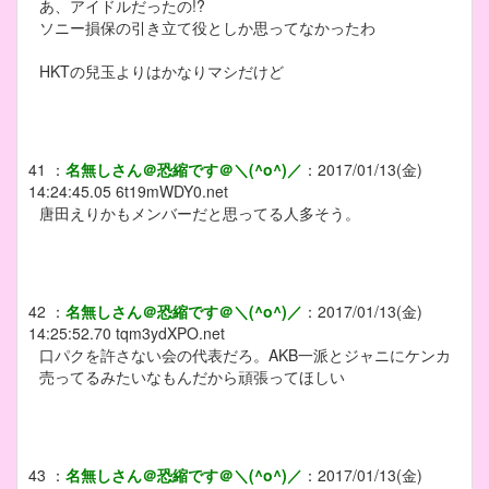
あ、アイドルだったの!?
ソニー損保の引き立て役としか思ってなかったわ
HKTの兒玉よりはかなりマシだけど
41
：
名無しさん＠恐縮です＠＼(^o^)／
：
2017/01/13(金)
14:24:45.05
6t19mWDY0.net
唐田えりかもメンバーだと思ってる人多そう。
42
：
名無しさん＠恐縮です＠＼(^o^)／
：
2017/01/13(金)
14:25:52.70
tqm3ydXPO.net
口パクを許さない会の代表だろ。AKB一派とジャニにケンカ
売ってるみたいなもんだから頑張ってほしい
43
：
名無しさん＠恐縮です＠＼(^o^)／
：
2017/01/13(金)