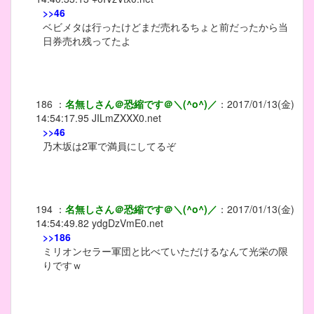
>>46
ベビメタは行ったけどまだ売れるちょと前だったから当
日券売れ残ってたよ
186
：
名無しさん＠恐縮です＠＼(^o^)／
：
2017/01/13(金)
14:54:17.95
JILmZXXX0.net
>>46
乃木坂は2軍で満員にしてるぞ
194
：
名無しさん＠恐縮です＠＼(^o^)／
：
2017/01/13(金)
14:54:49.82
ydgDzVmE0.net
>>186
ミリオンセラー軍団と比べていただけるなんて光栄の限
りですｗ