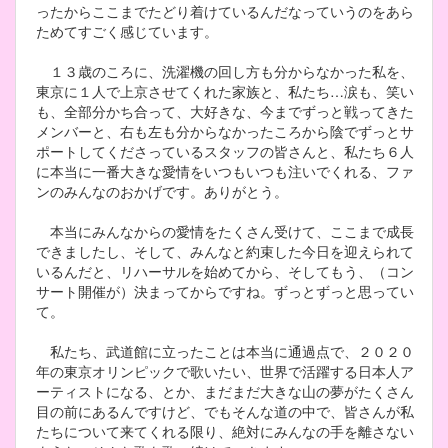
ったからここまでたどり着けているんだなっていうのをあら
ためてすごく感じています。
１３歳のころに、洗濯機の回し方も分からなかった私を、
東京に１人で上京させてくれた家族と、私たち…涙も、笑い
も、全部分かち合って、大好きな、今までずっと戦ってきた
メンバーと、右も左も分からなかったころから陰でずっとサ
ポートしてくださっているスタッフの皆さんと、私たち６人
に本当に一番大きな愛情をいつもいつも注いでくれる、ファ
ンのみんなのおかげです。ありがとう。
本当にみんなからの愛情をたくさん受けて、ここまで成長
できましたし、そして、みんなと約束した今日を迎えられて
いるんだと、リハーサルを始めてから、そしてもう、（コン
サート開催が）決まってからですね。ずっとずっと思ってい
て。
私たち、武道館に立ったことは本当に通過点で、２０２０
年の東京オリンピックで歌いたい、世界で活躍する日本人ア
ーティストになる、とか、まだまだ大きな山の夢がたくさん
目の前にあるんですけど、でもそんな道の中で、皆さんが私
たちについて来てくれる限り、絶対にみんなの手を離さない