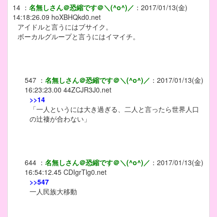
14
：
名無しさん＠恐縮です＠＼(^o^)／
：
2017/01/13(金)
14:18:26.09
hoXBHQkd0.net
アイドルと言うにはブサイク。
ボーカルグループと言うにはイマイチ。
547
：
名無しさん＠恐縮です＠＼(^o^)／
：
2017/01/13(金)
16:23:23.00
44ZCJR3J0.net
>>14
「一人というには大き過ぎる、二人と言ったら世界人口
の辻褄が合わない」
644
：
名無しさん＠恐縮です＠＼(^o^)／
：
2017/01/13(金)
16:54:12.45
CDIgrTlg0.net
>>547
一人民族大移動