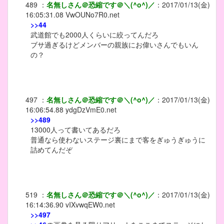
489
：
名無しさん＠恐縮です＠＼(^o^)／
：
2017/01/13(金)
16:05:31.08
VwOUNo7R0.net
>>44
武道館でも2000人くらいに絞ってんだろ
ブサ過ぎるけどメンバーの親族にお偉いさんでもいん
の？
497
：
名無しさん＠恐縮です＠＼(^o^)／
：
2017/01/13(金)
16:06:54.88
ydgDzVmE0.net
>>489
13000人って書いてあるだろ
普通なら使わないステージ裏にまで客をぎゅうぎゅうに
詰めてんだぞ
519
：
名無しさん＠恐縮です＠＼(^o^)／
：
2017/01/13(金)
16:14:36.90
vIXvwqEW0.net
>>497