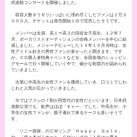
武道館コンサートを開催しました。
収容人数ギリギリいっぱいに埋め尽くしたファンは１万３
０００人。チケットは発売開始１分で完売したそうです。
メンバーは全員、高１〜高３の現役女子高生。１２年７
月、ボーカリストオーディションの合格メンバーを中心に結
成しました。メジャーデビューした１４年１０月当時は、女
性アイドル好きの男性ファンが多かったと聞きます。です
が、ＣＤ購入者特典イベントなどを、全国各地のショッピン
グモールで日々開催していく中で、確かな歌唱力が認められ
ていきました。
次第に中高生の女性ファンを獲得していき、口コミでじわ
じわと人気が広がっていきました。
今ではファンの７割が同世代の女性だといいます。日本武
道館公演でも、歓声はほぼ「キャー」でした。中高生や、小
学生の女性ファンが、親子連れで来るケースも多いそうで
す。
「ソニー損保」のＣＭソング「Ｈａｐｐｙ Ｇａｔｅ」
や、「代々木ゼミナール」ＣＭソングの「人生は一度き