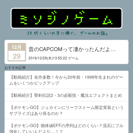
12月
昔のCAPCOMって凄かったんだよ…
29
2016/12/29
(木)13:55:22 ゲーム
おすすめ記事
【動画紹介】名作多数！今から20年前・1998年生まれのゲー
ムをいくつかピックアップ
【動画紹介】聖剣伝説2・3の必殺技・魔法エフェクトまとめ
【ポケモンGO】ジュカインにリーフストーム限定実装という
サプライズはあり得るのか？
【ポケモンGO】個体値EFFの序列はどのくらい？流石にフル
強化していいんだよな…！？