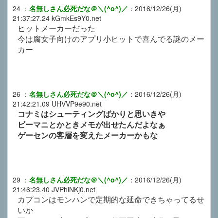
24
：
名無しさん必死だな＠＼(^o^)／
：
2016/12/26(月)
21:37:27.24
kGmkEs9Y0.net
ヒットメーカーだった
今は腐女子向けのアプリ小ヒットで喜んでる謎のメー
カー
26
：
名無しさん必死だな＠＼(^o^)／
：
2016/12/26(月)
21:42:21.09
UHVVP9e90.net
コナミはシューティングばかりと思いきや
ビーマニとかときメモが出せたんだよなぁ
ゲーセンの客層を変えたメーカーかもな
29
：
名無しさん必死だな＠＼(^o^)／
：
2016/12/26(月)
21:46:23.40
JVPhlNKj0.net
カプコンはモンハンで定期的な延命できちゃってるせ
いか