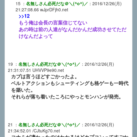
15
：
名無しさん必死だな＠＼(^o^)／
：
2016/12/26(月)
21:27:08.66
wJprDFjh0.net
>>12
もう俺は会長の言葉信じてない
あの時は前の人達がなんだかんだ成功させてただ
けなんだよって
19
：
名無しさん必死だな＠＼(^o^)／
：
2016/12/26(月)
21:31:07.51
UHVVP9e90.net
カプは言うほどすごかったよ。
ベルトアクションもシューティングも格ゲーも一時代
を築いた。
それらが落ち着いたころにやっとモンハンが発売。
21
：
名無しさん必死だな＠＼(^o^)／
：
2016/12/26(月)
21:34:52.01
/CJtuKg70.net
コナミが凄かったのはわかるけどカプコンってすごか