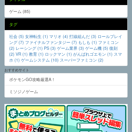
ゲーム (85)
タグ
社会 (5)
女神転生 (1)
マリオ (4)
打線組んだ (3)
ロールプレイ
ング (7)
ファイナルファンタジー (7)
もしも (1)
ファミコン
(2)
レーシング (1)
PS (3)
ゲーム業界 (3)
ゲーム機 (5)
復刻
(2)
VR (1)
教育 (1)
ロックマン (1)
がんばれゴエモン (1)
スマ
ホ (1)
ゲームシステム (10)
スーパーファミコン (2)
おすすめサイト
ポケモンGO攻略厳選A！
ミソジノゲーム