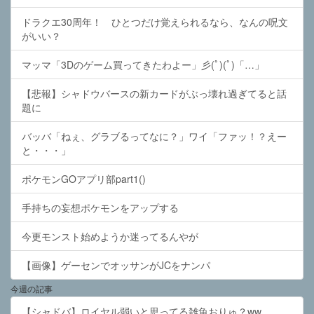
ドラクエ30周年！ ひとつだけ覚えられるなら、なんの呪文
がいい？
マッマ「3Dのゲーム買ってきたわよー」彡(ﾟ)(ﾟ)「…」
【悲報】シャドウバースの新カードがぶっ壊れ過ぎてると話
題に
バッバ「ねぇ、グラブるってなに？」ワイ「ファッ！？えー
と・・・」
ポケモンGOアプリ部part1()
手持ちの妄想ポケモンをアップする
今更モンスト始めようか迷ってるんやが
【画像】ゲーセンでオッサンがJCをナンパ
今週の記事
【シャドバ】ロイヤル弱いと思ってる雑魚おりゅ？ww