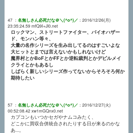
47
：
名無しさん必死だな＠＼(^o^)／
：
2016/12/26(月)
23:35:24.59
mfQ9I+Jl0.net
ロックマン、ストリートファイター、バイオハザー
ド、モンハン等々、
大量の名作シリーズを生み出してるのはすごいよな
大ヒットとまでは言えないかもしれないけど
魔界村とかBoFとかFFとか逆転裁判とかデビルメイ
クライとかもあるし
しばらく新しいシリーズ作ってないからそろそろ何か
期待したい
57
：
名無しさん必死だな＠＼(^o^)／
：
2016/12/27(火)
00:52:08.42
xw1mGQnx0.net
カプコンもいつかセガやナムコみたく、
どこかに買収合併統合されたりする日が来るのかな
あ...。