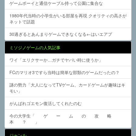
ゲームボーイと通信ケーブル持って公園に集合な
1980年代当時の小学生がいる部屋を再現 クオリティの高さが
ネットで話題
30過ぎるとあんまりゲームできなくなる←はいエアプ
ミソジノゲームの人気記事
ワイ「エリクサーか…ガチでヤバい時に使うか」
FCのマリオ3ですら当時は簡単な部類のゲームだったの？
謎の勢力「大人になってTVゲーム、カードゲームが趣味はキ
モい」
がんばれゴエモン復活してくれたのむ
今の大学生「 ゲ ー ム の 攻 略
本 ？ 」
ジャンル