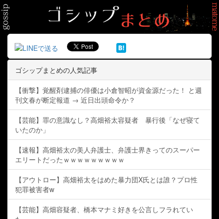
ゴシップまとめの人気記事
【衝撃】覚醒剤逮捕の俳優は小倉智昭が資金源だった！ と週
刊文春が断定報道 → 近日出頭命令か？
【芸能】罪の意識なし？高畑裕太容疑者 暴行後「なぜ寝て
いたのか」
【速報】高畑裕太の美人弁護士、弁護士界きってのスーパー
エリートだったｗｗｗｗｗｗｗｗｗ
【アウトロー】高畑裕太をはめた暴力団X氏とは誰？プロ性
犯罪被害者w
【芸能】高畑容疑者、橋本マナミ好きを公言しフラれてい