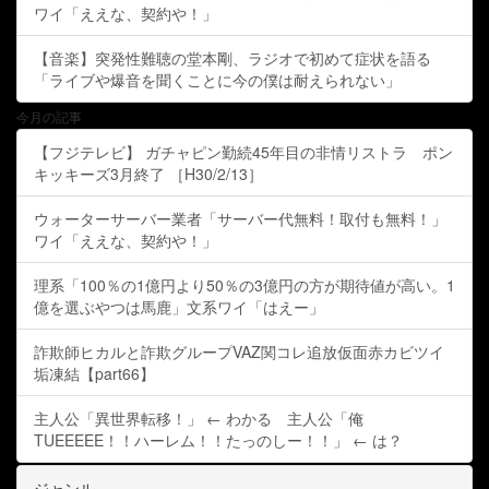
ワイ「ええな、契約や！」
【音楽】突発性難聴の堂本剛、ラジオで初めて症状を語る
「ライブや爆音を聞くことに今の僕は耐えられない」
今月の記事
【フジテレビ】 ガチャピン勤続45年目の非情リストラ ポン
キッキーズ3月終了 ［H30/2/13］
ウォーターサーバー業者「サーバー代無料！取付も無料！」
ワイ「ええな、契約や！」
理系「100％の1億円より50％の3億円の方が期待値が高い。1
億を選ぶやつは馬鹿」文系ワイ「はえー」
詐欺師ヒカルと詐欺グループVAZ関コレ追放仮面赤カビツイ
垢凍結【part66】
主人公「異世界転移！」 ← わかる 主人公「俺
TUEEEEE！！ハーレム！！たっのしー！！」 ← は？
ジャンル