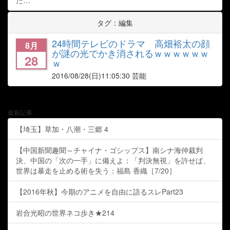
た…
タグ：編集
24時間テレビのドラマ 高畑裕太の顔
8月
が謎の光でかき消されるｗｗｗｗｗｗ
28
ｗ
2016/08/28
(日)11:05:30 芸能
最新記事
【埼玉】草加・八潮・三郷 4
【中国新聞趣聞～チャイナ・ゴシップス】南シナ海仲裁判
決、中国の「次の一手」に備えよ：「判決無視」を許せば、
世界は暴走を止める術を失う：福島 香織［7/20］
【2016年秋】今期のアニメを自由に語るスレPart23
岩合光昭の世界ネコ歩き★214