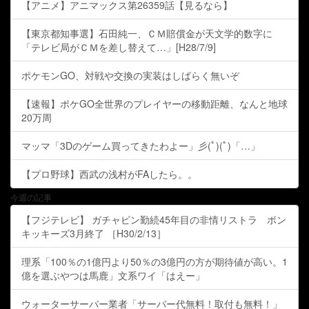
【アニメ】アニマックス第26359話【見るなら】
【東京都知事選】石田純一、ＣＭ賠償金が天文学的数字に
「テレビ局がＣＭを差し替えて…」[H28/7/9]
ポケモンGO、対戦や交換の実装はしばらく無いぞ
【速報】ポケGO全世界のプレイヤーの移動距離、なんと地球
20万周
マッマ「3Dのゲーム買ってきたわよー」彡(ﾟ)(ﾟ)「…」
【プロ野球】西武の浅村がFAしたら。。
今週の記事
【フジテレビ】 ガチャピン勤続45年目の非情リストラ ポン
キッキーズ3月終了 ［H30/2/13］
理系「100％の1億円より50％の3億円の方が期待値が高い。1
億を選ぶやつは馬鹿」文系ワイ「はえー」
ウォーターサーバー業者「サーバー代無料！取付も無料！」