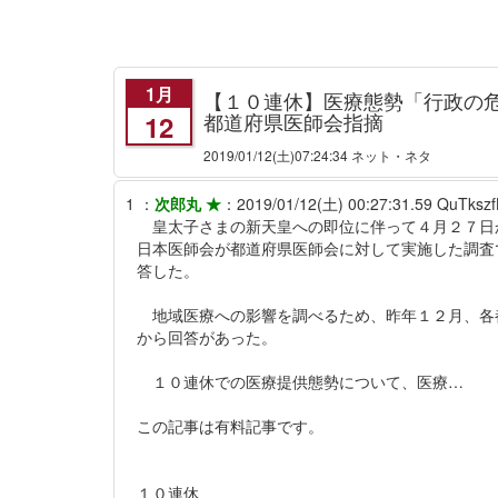
1月
【１０連休】医療態勢「行政の
都道府県医師会指摘
12
2019/01/12
(土)07:24:34 ネット・ネタ
1
：
次郎丸 ★
：
2019/01/12(土) 00:27:31.59
QuTkszf
皇太子さまの新天皇への即位に伴って４月２７日
日本医師会が都道府県医師会に対して実施した調査
答した。
地域医療への影響を調べるため、昨年１２月、各
から回答があった。
１０連休での医療提供態勢について、医療…
この記事は有料記事です。
１０連休