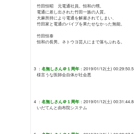
竹田恒昭 元電通社員。恒和の甥。
電通に差し出された竹田一族の人質。
大麻所持により電通を解雇されてしまい、
竹田家と電通のパイプを果たせなかった無能。
竹田恒泰
恒和の長男。ネトウヨ芸人にまで落ちぶれる。
3
：
名無しさん＠１周年
：
2019/01/12(土) 00:29:50.
様言うな医師会自体が社会悪
4
：
名無しさん＠１周年
：
2019/01/12(土) 00:31:44.
いだてんと由布院システム