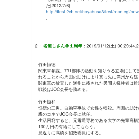
た[2012/7/6]
http://itest.2ch.net/hayabusa3/test/read.cgi/n
.
2
：
名無しさん＠１周年
：
2019/01/12(土) 00:29:44.
竹田恒徳
関東軍参謀。731部隊の活動を知りうる立場にし
れることから周囲の助けにより真っ先に満州から逃
関東軍の放棄した満州に残された民間人犠牲者は推
戦後はJOC会長を務める。
竹田恒和
恒徳の三男。自動車事故で女性を轢殺。周囲の助け
親のコネでJOC会長に就任。
生活困窮すると、元電通専務である大学の先輩高橋
130万円の有給にしてもらう。
見返りに高橋を招致委員にする。