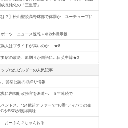
国成長鈍化の「三重苦」
球は？】松山聖陵高野球部で体罰か ユーチューブに
ポーツ ニュース速報＋＠2ch掲示板
横浜人はプライドが高いのか ★8
主要駅の放送、原則４か国語に…日英中韓★2
シップねたビルダーの人気記事
ら、警察公認の取締り情報
式典に内閣府政務官を派遣へ ５年連続で
ベントス、124億超オファーで“10番”ディバラの売
CやPSGが獲得興味
 - おーぷん２ちゃんねる