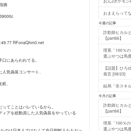
おんJポケモンsm&
指摘
おまえらって
039000c
今週の記事
詐欺師ヒカルと
【part66】
8:49.77
RFonaQhm0.net
理系「100％
選ぶやつは馬
手口にあらわれてる。
【話題】ひろ
た人気偽装コンサート、
発言 [08/23]
化粧、
結局「非スキ
、
今月の記事
詐欺師ヒカルと
だってことはバレているから。
【part66】
ディアを総動員した人気偽装をやっている
理系「100％
選ぶやつは馬
いたのは日本人ではなくて在日朝鮮人たちだっ