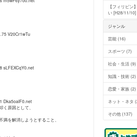
56
m5wF6y7o0.net
【フィリピン
い [H28/11/10]
ジャンル
7.75
V20Cr1wTu
芸能 (16)
スポーツ (7)
社会・生活 (9)
88
sLFEXCqY0.net
知識・技術 (2)
恋愛・家族 (2)
11
Dka5oalF0.net
ネット・ネタ (2
叩く原因として、
その他 (137)
不満を解消しようとすること、