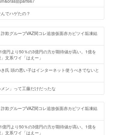
oras部part667
なんでハゲたの？
詐欺グループVAZ関コレ追放仮面赤カビツイ垢凍結
の1億円より50％の3億円の方が期待値が高い。1億を
鹿」文系ワイ「はえー」
ゆき氏 頭の悪い子はインターネット使うべきでないと
ルメン」って工藤だけだったな
詐欺グループVAZ関コレ追放仮面赤カビツイ垢凍結
の1億円より50％の3億円の方が期待値が高い。1億を
鹿」文系ワイ「はえー」