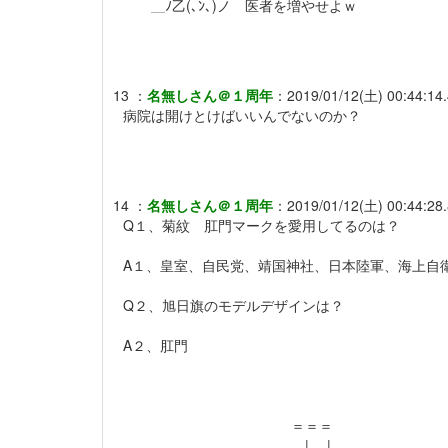
＿ﾉ乙(､ﾝ､)ノ 医者を増やせよｗ
13
：
名無しさん＠１周年
：
2019/01/12(土) 00:44:14
病院は開けとけばいいんでないのか？
14
：
名無しさん＠１周年
：
2019/01/12(土) 00:44:28
Q１、菊紋 肛門マークを愛用してるのは？
A１、皇室、自民党、靖国神社、日本陸軍、海上自
Q２、旭日旗のモデルデザインは？
A２、肛門
＝＝＝
| .|