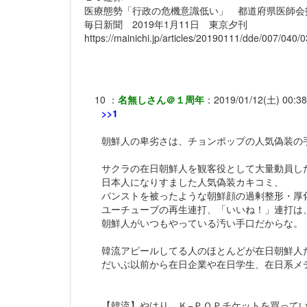
医療態勢「行政の危機意識低い」 都道府県医師会
毎日新聞 2019年1月11日 東京夕刊
https://mainichi.jp/articles/20190111/dde/007/040/
10
：
名無しさん＠１周年
：
2019/01/12(土) 00:3
>>1
朝鮮人の卑劣さは、チョンポップの人気偽装の
サクラの在日朝鮮人を観客役として大量動員し
日本人になりすました人気偽装カキコミ、
パンストを被ったような朝鮮顔の過剰整形・厚
ユーチューブの再生連打、「いいね！」連打は
朝鮮人がいつもやっている汚い手口だからな。
韓流アピールしてる人のほとんどが在日朝鮮人
だいぶ以前から在日企業や在日学生、在日系メ
【韓流】やはり、Ｋ−ＰＯＰチケットを買って