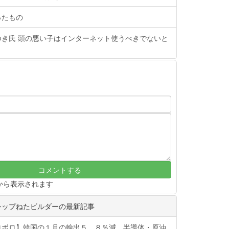
ったもの
ゆき氏 頭の悪い子はインターネット使うべきでないと
から表示されます
シップねたビルダーの最新記事
ロボロ】韓国の１月の輸出５．８％減 半導体・原油