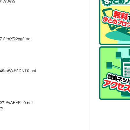
とがある
07
2fmXQ2yg0.net
.49
pWxF2DNT0.net
.27
PvAFFKJl0.net
で、