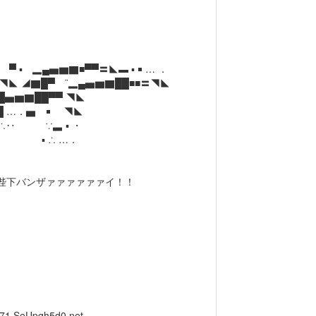
■▀▀〓◣▬ ▪ ￭ … ．
▀ ¨▂▄▅▆▇██■■〓◥◣
▅▆▇██▀▀ ◥◣
 …．▅ ￭ ◥◣
‥ ∵▃ ▪ ・
∴ …．
下バンザァァァァァァイ！！
.71
SeUpqh5d0.net