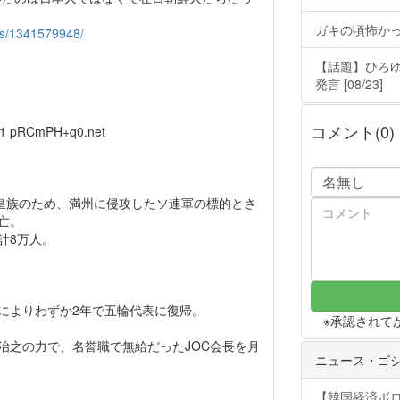
ガキの頃怖か
ews/1341579948/
【話題】ひろ
発言 [08/23]
コメント(0)
21
pRCmPH+q0.net
て皇族のため、満州に侵攻したソ連軍の標的とさ
亡。
計8万人。
によりわずか2年で五輪代表に復帰。
※承認されて
治之の力で、名誉職で無給だったJOC会長を月
ニュース・ゴ
【韓国経済ボ