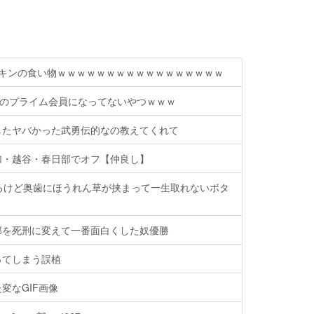
カキンの食い物ｗｗｗｗｗｗｗｗｗｗｗｗｗｗｗｗｗ
onのプライム会員になってないやつｗｗｗ
したヤバかった武勇伝的なの教えてくれて
加・越谷・春日部でオフ【仲良し】
るけど奥歯にほうれん草が挟まって一生取れないボタ
部を死刑に変えて一番面白くした奴優勝
ってしまう誤植
変なGIF画像