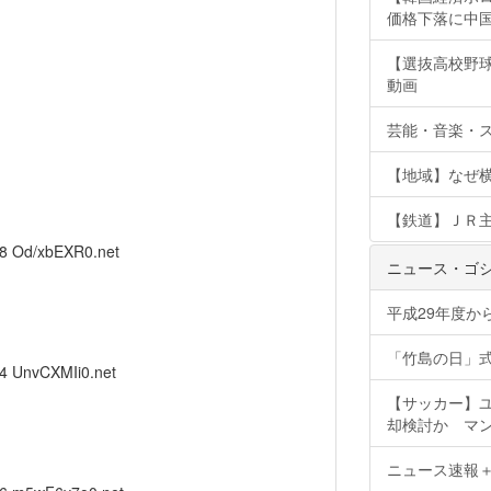
価格下落に中
【選抜高校野
動画
芸能・音楽・ス
【地域】なぜ
【鉄道】ＪＲ
58
Od/xbEXR0.net
ニュース・ゴ
平成29年度か
「竹島の日」
84
UnvCXMIi0.net
【サッカー】ユ
却検討か マン
ニュース速報＋