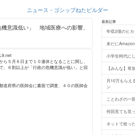
ニュース・ゴシップねたビルダー
最新記事
危機意識低い」 地域医療への影響、
年収2億のヒ
未だにAmaz
L9.net
小学生時代に
から５月６日まで１０連休となることに関し、
で、６割以上が「行政の危機意識が低い」と回
【みんな】草
月10万もらえ
都道府県の医師会に書面で調査、４０の医師会
ン
ことわざの一
何回見ても笑
ネットで拾った