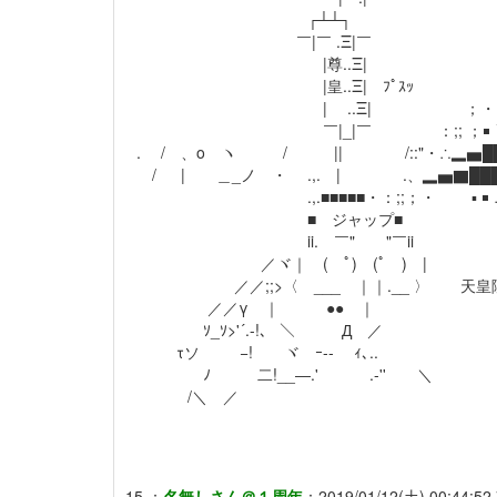
┌┴┴┐
￣|￣ .Ξ|￣
|尊..Ξ|
|皇..Ξ| ﾌﾟｽｯ
| ..Ξ| ；・ ▀ ▪ ▂▄▅▆▇
￣|_|￣ ：;; ；￭ ◥◣ ◢▇█
. / 、o ヽ / || /::"・∴▂▅██
/ | ＿_ノ ・ .,. | .、▂▅▇███
.,.■■■■■・：;;；・ ▪ ￭ ∴
■ ジャップ■ ▪ 
ii. ￣" "￣ii
／ヾ｜ ( ﾟ) (ﾟ ) |
／／;;>〈 ___ ｜｜.__ 〉 天皇陛
／／γ ｜ ●● ｜
ｿ_ｿ>'´.-!、 ＼ Д ／
τソ −! ヾ ｰ-‐ ｨ､..
ﾉ 二!__―.' .-'' ＼
/＼ ／
15
：
名無しさん＠１周年
：
2019/01/12(土) 00:44:52