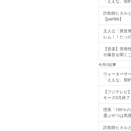
「ええな、契
詐欺師ヒカルと
【part66】
主人公「異世界
レム！！たっの
【音楽】突発
や爆音を聞く
今月の記事
ウォーターサ
「ええな、契
【フジテレビ】
キーズ3月終了 ［
理系「100％
選ぶやつは馬
詐欺師ヒカルと