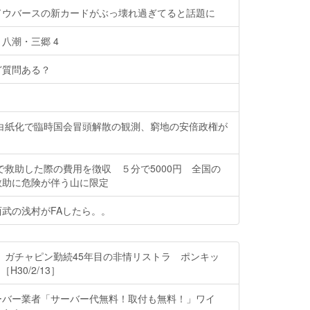
ドウバースの新カードがぶっ壊れ過ぎてると話題に
八潮・三郷 4
ど質問ある？
計白紙化で臨時国会冒頭解散の観測、窮地の安倍政権が
で救助した際の費用を徴収 ５分で5000円 全国の
救助に危険が伴う山に限定
武の浅村がFAしたら。。
 ガチャピン勤続45年目の非情リストラ ポンキッ
H30/2/13］
ーバー業者「サーバー代無料！取付も無料！」ワイ