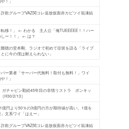
約や！」
詐欺グループVAZ関コレ追放仮面赤カビツイ垢凍結
転移！」 ← わかる 主人公「俺TUEEEEE！！ハー
しー！！」 ← は？
性難聴の堂本剛、ラジオで初めて症状を語る「ライブ
ことに今の僕は耐えられない」
ーバー業者「サーバー代無料！取付も無料！」ワイ
約や！」
 ガチャピン勤続45年目の非情リストラ ポンキッ
H30/2/13］
の1億円より50％の3億円の方が期待値が高い。1億を
鹿」文系ワイ「はえー」
詐欺グループVAZ関コレ追放仮面赤カビツイ垢凍結