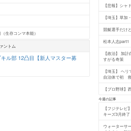
【悲報】シャ
【埼玉】草加・
競艇選手だけ
12人目（生存コンマ本能）
松本人志part1
ファントム
【政治】 加
ブキル部 12凸目【新人マスター募
すがる奇策
【埼玉】 ヘリ
自治体で初 
【プロ野球】西
今週の記事
【フジテレビ】
キーズ3月終了 ［
ウォーターサ