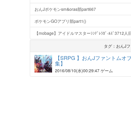
おんJポケモンsm&oras部part667
ポケモンGOアプリ部part1()
【mobage】アイドルマスターｼﾝﾃﾞﾚﾗｶﾞ-ﾙｽﾞ37
タグ：おんJ
【SRPG 】おんJファントムオ
集】
2016/08/10
(水)00:29:47 ゲーム