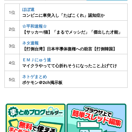
ほぼ速
1位
コンビニに車突入し「たばこくれ」認知症か
☆平和速報☆
2位
【サッカー/猫】「まるでメッシだ」「傑出した才能」
バイエルンが試合中に乱入したネコをMOMに！
ネタ速報
3位
【打倒台湾】日本半導体復権への助言【打倒韓国】
ＥＭＪにゅう速
4位
マイクラやってて心折れそうになったこと上げてけ
ネトゲまとめ
5位
ポケモン＠2ch掲示板