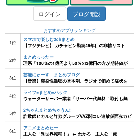
ログイン
ブログ開設
おすすめアプリランキング
スマホで楽しむ2chまとめ
1位
【フジテレビ】 ガチャピン勤続45年目の非情リスト
ラ ポンキッキーズ3月終了 ［H30/2/13］
まとめっったー
2位
理系「100％の1億円より50％の3億円の方が期待値が
高い。1億を選ぶやつは馬鹿」文系ワイ「はえー」
芸能にゅーす まとめブログ
3位
【音楽】突発性難聴の堂本剛、ラジオで初めて症状を
語る「ライブや爆音を聞くことに今の僕は耐えられな
ライフ=まとめ=ハック
い」
4位
ウォーターサーバー業者「サーバー代無料！取付も無
料！」ワイ「ええな、契約や！」
2ちゃんまとめちゃうん!
5位
詐欺師ヒカルと詐欺グループVAZ関コレ追放仮面赤カビ
ツイ垢凍結【part66】
アニメまとめたー
6位
主人公「異世界転移！」 ← わかる 主人公「俺