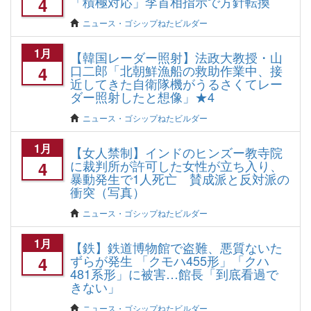
「積極対応」李首相指示で方針転換
4
ニュース・ゴシップねたビルダー
1月
【韓国レーダー照射】法政大教授・山
口二郎「北朝鮮漁船の救助作業中、接
4
近してきた自衛隊機がうるさくてレー
ダー照射したと想像」★4
ニュース・ゴシップねたビルダー
1月
【女人禁制】インドのヒンズー教寺院
に裁判所が許可した女性が立ち入り、
4
暴動発生で1人死亡 賛成派と反対派の
衝突（写真）
ニュース・ゴシップねたビルダー
1月
【鉄】鉄道博物館で盗難、悪質ないた
ずらが発生 「クモハ455形」「クハ
4
481系形」に被害…館長「到底看過で
きない」
ニュース・ゴシップねたビルダー