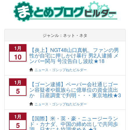
ジャンル：ネット・ネタ
1月
【炎上】NGT48山口真帆、ファンの男
性が自宅に押しかけ暴行 男2人逮捕 メ
10
ンバー関与 号泣告白し波紋★18
ニュース・ゴシップねたビルダー
1月
【ゴーン逮捕】ペーパー会社通じゴー
ン容疑者や親族らに億単位の資金流出
5
か 日産調査で判明・・・東京地検★3
ニュース・ゴシップねたビルダー
1月
【国際】米・英・豪・ニュージーラン
ド・カナダ、中国の締め出しで共同歩
5
調 日本にも協調求める ★3