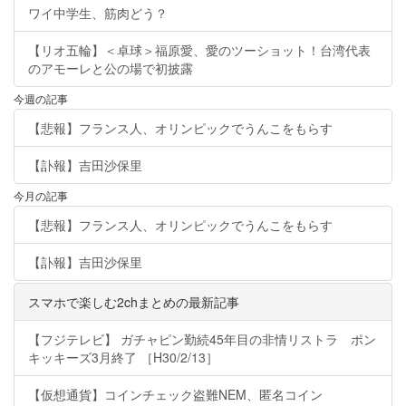
ワイ中学生、筋肉どう？
【リオ五輪】＜卓球＞福原愛、愛のツーショット！台湾代表
のアモーレと公の場で初披露
今週の記事
【悲報】フランス人、オリンピックでうんこをもらす
【訃報】吉田沙保里
今月の記事
【悲報】フランス人、オリンピックでうんこをもらす
【訃報】吉田沙保里
スマホで楽しむ2chまとめの最新記事
【フジテレビ】 ガチャピン勤続45年目の非情リストラ ポン
キッキーズ3月終了 ［H30/2/13］
【仮想通貨】コインチェック盗難NEM、匿名コイン