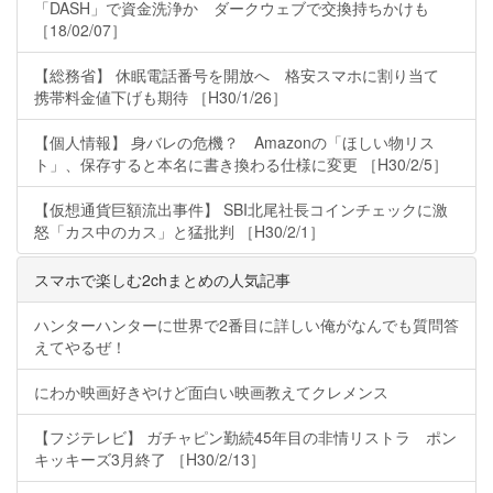
「DASH」で資金洗浄か ダークウェブで交換持ちかけも
［18/02/07］
【総務省】 休眠電話番号を開放へ 格安スマホに割り当て
携帯料金値下げも期待 ［H30/1/26］
【個人情報】 身バレの危機？ Amazonの「ほしい物リス
ト」、保存すると本名に書き換わる仕様に変更 ［H30/2/5］
【仮想通貨巨額流出事件】 SBI北尾社長コインチェックに激
怒「カス中のカス」と猛批判 ［H30/2/1］
スマホで楽しむ2chまとめの人気記事
ハンターハンターに世界で2番目に詳しい俺がなんでも質問答
えてやるぜ！
にわか映画好きやけど面白い映画教えてクレメンス
【フジテレビ】 ガチャピン勤続45年目の非情リストラ ポン
キッキーズ3月終了 ［H30/2/13］