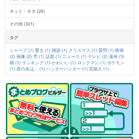
ネット・ネタ (26)
その他 (321)
タグ
シャープ (1)
驚き (1)
雑談 (1)
クリスマス (1)
質問 (1)
映画
(2)
画像 (2)
禿 (1)
話題 (1)
ニュース (1)
テレビ (2)
漫画 (3)
猫 (1)
ランキング (1)
かわいい (1)
ロックマン (1)
ポケモン
(1)
君の名は。 (1)
ハンターハンター (1)
芸能人 (1)