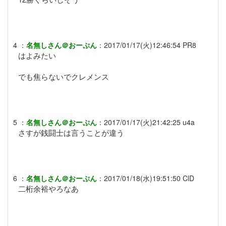
4
：
名無しさん＠おーぷん
：
2017/01/17(火)12:46:54
PR8
はよみたい
でも焦らないでクレメンス
5
：
名無しさん＠おーぷん
：
2017/01/17(火)21:42:25
u4a
さすが銭闘士は言うことが違う
6
：
名無しさん＠おーぷん
：
2017/01/18(水)19:51:50
ClD
二桁余裕やろなあ