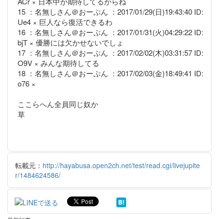
ACr × 日本中が期待してるからね
15 ：名無しさん＠おーぷん ：2017/01/29(日)19:43:40 ID:
Ue4 × 巨人なら復活できるわ
16 ：名無しさん＠おーぷん ：2017/01/31(火)04:29:22 ID:
bjT × 優勝には欠かせないでしょ
17 ：名無しさん＠おーぷん ：2017/02/02(木)03:31:57 ID:
O9V × みんな期待してる
18 ：名無しさん＠おーぷん ：2017/02/03(金)18:49:41 ID:
o76 ×
ここらへん全員同じ奴か
草
転載元：
http://hayabusa.open2ch.net/test/read.cgi/livejupite
r/1484624586/