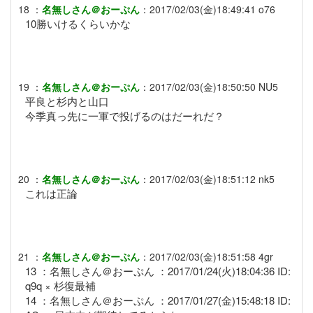
18
：
名無しさん＠おーぷん
：
2017/02/03(金)18:49:41
o76
10勝いけるくらいかな
19
：
名無しさん＠おーぷん
：
2017/02/03(金)18:50:50
NU5
平良と杉内と山口
今季真っ先に一軍で投げるのはだーれだ？
20
：
名無しさん＠おーぷん
：
2017/02/03(金)18:51:12
nk5
これは正論
21
：
名無しさん＠おーぷん
：
2017/02/03(金)18:51:58
4gr
13 ：名無しさん＠おーぷん ：2017/01/24(火)18:04:36 ID:
q9q × 杉復最補
14 ：名無しさん＠おーぷん ：2017/01/27(金)15:48:18 ID: