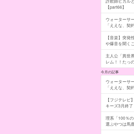
詐欺師ヒカルと
【part66】
ウォーターサ
「ええな、契
【音楽】突発
や爆音を聞く
主人公「異世界
レム！！たっの
今月の記事
ウォーターサ
「ええな、契
【フジテレビ】
キーズ3月終了 ［
理系「100％
選ぶやつは馬