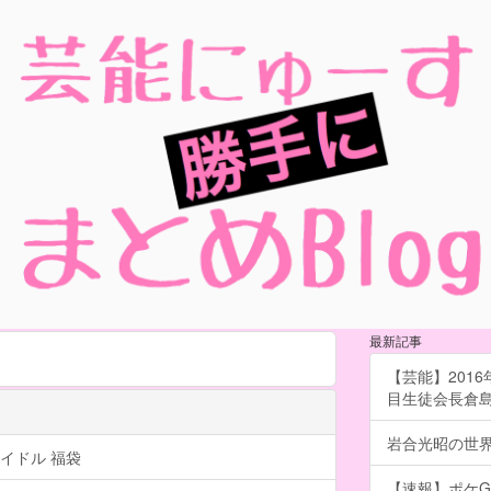
最新記事
【芸能】201
目生徒会長倉島颯良
岩合光昭の世界
イドル 福袋
【速報】ポケG