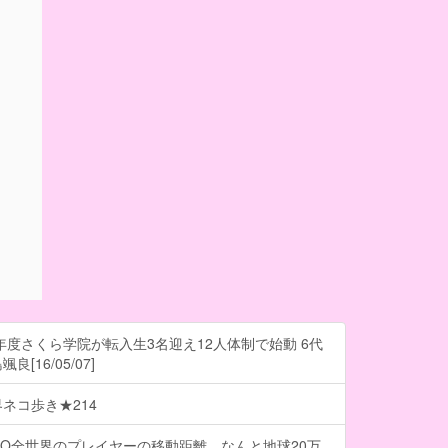
6年度さくら学院が転入生3名迎え12人体制で始動 6代
[16/05/07]
ネコ歩き★214
O全世界のプレイヤーの移動距離、なんと地球20万