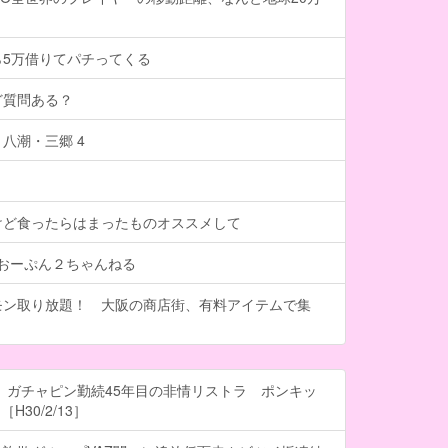
ら5万借りてパチってくる
ど質問ある？
八潮・三郷 4
けど食ったらはまったものオススメして
- おーぷん２ちゃんねる
モン取り放題！ 大阪の商店街、有料アイテムで集
 ガチャピン勤続45年目の非情リストラ ポンキッ
H30/2/13］