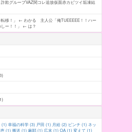
詐欺グループVAZ関コレ追放仮面赤カビツイ垢凍結
転移！」 ← わかる 主人公「俺TUEEEEE！！ハー
しー！！」 ← は？
)
)
(1)
幸福の科学 (3)
戸田 (1)
月給 (2)
ピンチ (1)
ネッ
 (1)
搬送 (1)
麻耶 (1)
広末 (1)
OA (1)
変えて (1)