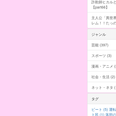
詐欺師ヒカルと
【part66】
主人公「異世界
レム！！たっの
ジャンル
芸能 (397)
スポーツ (3)
漫画・アニメ (3
社会・生活 (2)
ネット・ネタ (1
タグ
ビート (5)
運転 
ト民 (1)
落胆の声