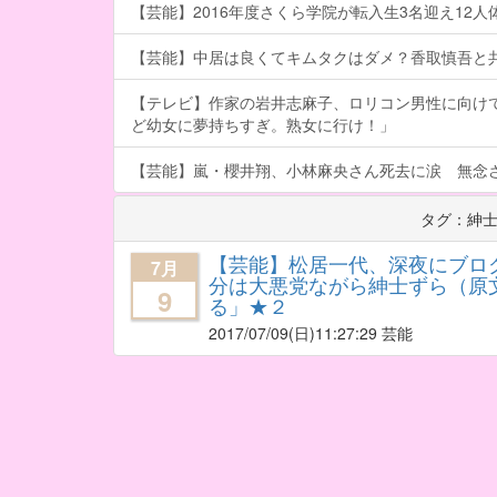
【芸能】2016年度さくら学院が転入生3名迎え12人体制
【芸能】中居は良くてキムタクはダメ？香取慎吾と
【テレビ】作家の岩井志麻子、ロリコン男性に向け
ど幼女に夢持ちすぎ。熟女に行け！」
【芸能】嵐・櫻井翔、小林麻央さん死去に涙 無念
タグ：紳
【芸能】松居一代、深夜にブロ
7月
分は大悪党ながら紳士ずら（原
9
る」★２
2017/07/09
(日)11:27:29 芸能