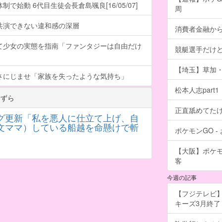
で始動 6代目生徒会長倉島颯良[16/05/07]
周
共演できない違和感の深層
消費者金融か
て少女の実態を指南「ファンタジーは自由だけ
競艇選手だけ
【埼玉】草加・
さにじませ「家族を失ったような気持ち」
松本人志part1
士ずら
正直舐めてた
グ更新「私を悪人に仕立て上げ、自
文ママ）している船越を命懸けで斬
ポケモンGO 
【大阪】ポケ
客
今週の記事
【フジテレビ】
キーズ3月終了 ［