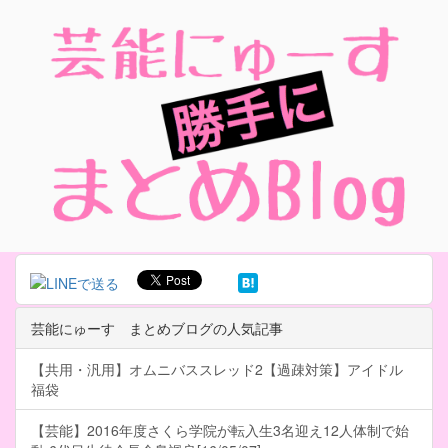
芸能にゅーす まとめブログの人気記事
【共用・汎用】オムニバススレッド2【過疎対策】アイドル
福袋
【芸能】2016年度さくら学院が転入生3名迎え12人体制で始