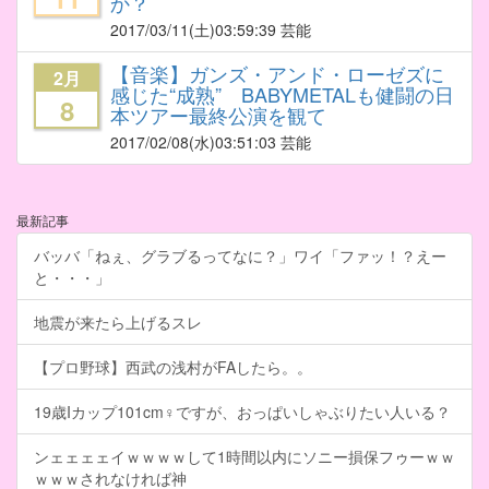
か？
2017/03/11
(土)03:59:39 芸能
【音楽】ガンズ・アンド・ローゼズに
2月
感じた“成熟” BABYMETALも健闘の日
8
本ツアー最終公演を観て
2017/02/08
(水)03:51:03 芸能
最新記事
バッバ「ねぇ、グラブるってなに？」ワイ「ファッ！？えー
と・・・」
地震が来たら上げるスレ
【プロ野球】西武の浅村がFAしたら。。
19歳Iカップ101cm♀ですが、おっぱいしゃぶりたい人いる？
ンェェェェイｗｗｗｗして1時間以内にソニー損保フゥーｗｗ
ｗｗｗされなければ神