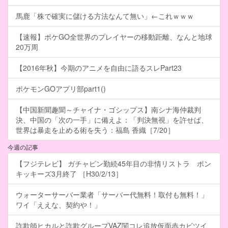
馬鹿「株で確実に儲ける方法なんて無い」←これｗｗｗ
【速報】ポケGO全世界のプレイヤーの移動距離、なんと地球
20万周
【2016年秋】今期のアニメを自由に語るスレPart23
ポケモンGOアプリ部part1()
【中国新聞趣聞～チャイナ・ゴシップス】南シナ海仲裁判
決、中国の「次の一手」に備えよ：「判決無視」を許せば、
世界は暴走を止める術を失う：福島 香織［7/20］
今週の記事
【フジテレビ】 ガチャピン勤続45年目の非情リストラ ポン
キッキーズ3月終了 ［H30/2/13］
ウォーターサーバー業者「サーバー代無料！取付も無料！」
ワイ「ええな、契約や！」
詐欺師ヒカルと詐欺グループVAZ関コレ追放仮面赤カビツイ