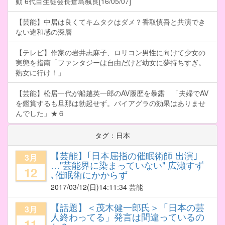
動 6代目生徒会長倉島颯良[16/05/07]
【芸能】中居は良くてキムタクはダメ？香取慎吾と共演でき
ない違和感の深層
【テレビ】作家の岩井志麻子、ロリコン男性に向けて少女の
実態を指南「ファンタジーは自由だけど幼女に夢持ちすぎ。
熟女に行け！」
【芸能】松居一代が船越英一郎のAV履歴を暴露 「夫婦でAV
を鑑賞するも旦那は勃起せず。バイアグラの効果はありませ
んでした」★６
タグ：日本
【芸能】｢日本屈指の催眠術師 出演｣
3月
…"芸能界に染まっていない" 広瀬すず
12
､催眠術にかからず
2017/03/12
(日)14:11:34 芸能
【話題】＜茂木健一郎氏＞「日本の芸
3月
人終わってる」発言は間違っているの
11