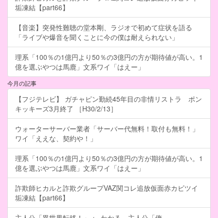
垢凍結【part66】
【音楽】突発性難聴の堂本剛、ラジオで初めて症状を語る
「ライブや爆音を聞くことに今の僕は耐えられない」
理系「100％の1億円より50％の3億円の方が期待値が高い。1
億を選ぶやつは馬鹿」文系ワイ「はえー」
今月の記事
【フジテレビ】 ガチャピン勤続45年目の非情リストラ ポン
キッキーズ3月終了 ［H30/2/13］
ウォーターサーバー業者「サーバー代無料！取付も無料！」
ワイ「ええな、契約や！」
理系「100％の1億円より50％の3億円の方が期待値が高い。1
億を選ぶやつは馬鹿」文系ワイ「はえー」
詐欺師ヒカルと詐欺グループVAZ関コレ追放仮面赤カビツイ
垢凍結【part66】
主人公「異世界転移！」 ← わかる 主人公「俺