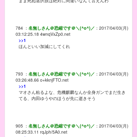
まま死ぬ選択肢は絶対に間違いなんて言えんわ
784
：
名無しさん＠恐縮です＠＼(^o^)／
：
2017/04/03(月)
03:12:25.18
4wnqVxZp0.net
>>1
ほんといい加減にしてくれ
793
：
名無しさん＠恐縮です＠＼(^o^)／
：
2017/04/03(月)
03:26:48.66
o+kknjFTO.net
>>1
マオさん粘るよな、危機麒麟なんか全身ガンでまだ生き
てる、内田ゆうやのほうが先に逝きそう
905
：
名無しさん＠恐縮です＠＼(^o^)／
：
2017/04/03(月)
08:25:33.11
rqJph/5A0.net