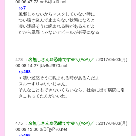
00:06:47.73
neF4jL+I0.net
>>7
風邪じゃないからマスクしていない時に
つい咳き込んで止まらない状態になると
凄い迷惑そうに睨まれる時があるんだよ
だから風邪じゃないアピールが必要になる
473
：
名無しさん＠恐縮です＠＼(^o^)／
：
2017/04/03(月)
00:08:14.27
jUv8c2670.net
>>468
＞凄い迷惑そうに睨まれる時があるんだよ
スルーすりゃいいじゃん。
そんなこともできないくらいなら、社会に出ず病院に引
きこもってた方がいいわ。
475
：
名無しさん＠恐縮です＠＼(^o^)／
：
2017/04/03(月)
00:09:13.30
2/DFjyP+0.net
>>468