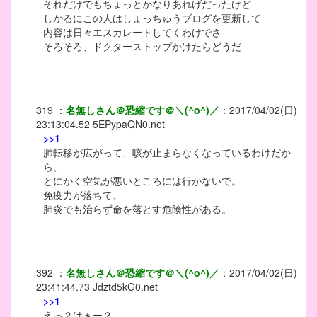
それだけでもちょっとかなりあれげだったけど
しかるにこの人はしょっちゅうブログを更新して
内容は日々エスカレートしてくわけでさ
そろそろ、ドクターストップかけたらどうだ
319
：
名無しさん＠恐縮です＠＼(^o^)／
：
2017/04/02(日)
23:13:04.52
5EPypaQN0.net
>>1
肺転移が広がって、咳が止まらなくなっているわけだか
ら、
とにかく空気が悪いところには行かないで。
免疫力が落ちて、
肺炎でも治らず命を落とす危険性がある。
392
：
名無しさん＠恐縮です＠＼(^o^)／
：
2017/04/02(日)
23:41:44.73
Jdztd5kG0.net
>>1
えっ？はぁー？