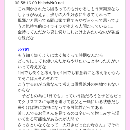
02:58:16.09
bhihdvNr0.net
これ聞かされたら困るってのも分かるしもう末期癌なら
しょうがねえよ、残りの人生好きに生きてくれって
風邪だと思ってる間は家で寝てろやヴォケって思ってよ
うと気持ち的にイライラが消える人間だっているし。
金持ってんだから貸し切りにしとけよみたいなのが妥当
な線だな
>>761
もう細く短くよりは太く短くって時期なんだろ
どっちにしても短いんだからやりたいことやった方がい
いって考え方な
1日でも長くと考えるか1日でも有意義にと考えるかなん
てそこは人それぞれで
こうするのが当然なんて考えは傲慢以外の何物でもない
からな
「子どもの為に1日でも」っていう話だろうと子どもだっ
てクリスマスに母親を避けて親父と一緒にいる状態だし
長引けば逆に負担になってる可能性だってある
苦しんでるお母さんを見てるのは辛いって憎しみすら湧
いて出る可能性があるのが人間で
さっさといなくなって「大好きだったお母さん」でその