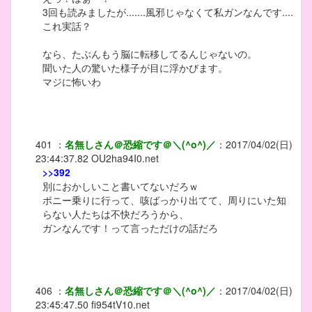
3回も読みましたが.......風邪じゃなくて私ガンなんです....
これ実話？
なら、たぶんもう脳に転移してるんじゃないの。
聞いた人の驚いた様子が目に浮かびます。
マジに怖いわ
401
：
名無しさん＠恐縮です＠＼(^o^)／
：
2017/04/02(日)
23:44:37.82
OU2ha94I0.net
>>392
別におかしいこと書いてないだろｗ
ポニー乗りに行って、咳ばっかり出てて、周りにいた知
らない人たちは不快だろうから、
ガンなんです！って言っただけの話だろ
406
：
名無しさん＠恐縮です＠＼(^o^)／
：
2017/04/02(日)
23:45:47.50
fi954tV10.net