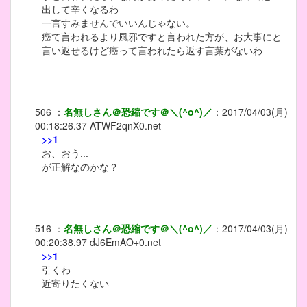
出して辛くなるわ
一言すみませんでいいんじゃない。
癌て言われるより風邪ですと言われた方が、お大事にと
言い返せるけど癌って言われたら返す言葉がないわ
506
：
名無しさん＠恐縮です＠＼(^o^)／
：
2017/04/03(月)
00:18:26.37
ATWF2qnX0.net
>>1
お、おう...
が正解なのかな？
516
：
名無しさん＠恐縮です＠＼(^o^)／
：
2017/04/03(月)
00:20:38.97
dJ6EmAO+0.net
>>1
引くわ
近寄りたくない