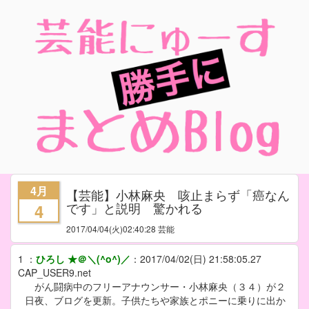
4月
【芸能】小林麻央 咳止まらず「癌なん
です」と説明 驚かれる
4
2017/04/04
(火)02:40:28 芸能
1
：
ひろし ★＠＼(^o^)／
：
2017/04/02(日) 21:58:05.27
CAP_USER9.net
がん闘病中のフリーアナウンサー・小林麻央（３４）が２
日夜、ブログを更新。子供たちや家族とポニーに乗りに出か