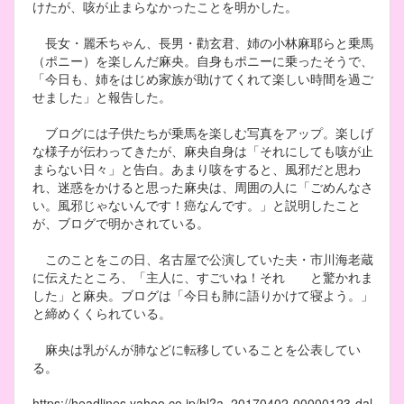
けたが、咳が止まらなかったことを明かした。
長女・麗禾ちゃん、長男・勸玄君、姉の小林麻耶らと乗馬
（ポニー）を楽しんだ麻央。自身もポニーに乗ったそうで、
「今日も、姉をはじめ家族が助けてくれて楽しい時間を過ご
せました」と報告した。
ブログには子供たちが乗馬を楽しむ写真をアップ。楽しげ
な様子が伝わってきたが、麻央自身は「それにしても咳が止
まらない日々」と告白。あまり咳をすると、風邪だと思わ
れ、迷惑をかけると思った麻央は、周囲の人に「ごめんなさ
い。風邪じゃないんです！癌なんです。」と説明したこと
が、ブログで明かされている。
このことをこの日、名古屋で公演していた夫・市川海老蔵
に伝えたところ、「主人に、すごいね！それ と驚かれま
した」と麻央。ブログは「今日も肺に語りかけて寝よう。」
と締めくくられている。
麻央は乳がんが肺などに転移していることを公表してい
る。
https://headlines.yahoo.co.jp/hl?a=20170402-00000123-dal-