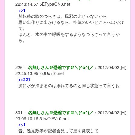
22:43:14.57
5EPypaQN0.net
>>1
肺転移の咳のつらさは、風邪の比じゃないから
思い出作りに出かけるなら、空気のいいところへ出かけ
て。
ほんと、水の中で呼吸をするようなつらさって言うか
ら。
226
：
名無しさん＠恐縮です＠＼(^o^)／
：
2017/04/02(日)
22:45:13.95
ioJUc+li0.net
>>221
肺に水が溜まるのは溺れてるのと同じ状態って言うね
301
：
名無しさん＠恐縮です＠＼(^o^)／
：
2017/04/02(日)
23:06:10.16
51wOiSV+0.net
>>1
昔、逸見政孝が記者会見して癌を発表して