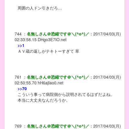
周囲の人ドン引きだろ…
744
：
名無しさん＠恐縮です＠＼(^o^)／
：
2017/04/03(月)
02:33:58.15
DHgo3E7IO.net
>>1
ＡＶ蔵の返しがテキトーすぎて 草
761
：
名無しさん＠恐縮です＠＼(^o^)／
：
2017/04/03(月)
02:50:55.70
hH6ajIao0.net
>>70
こういう事って病院側から説明されてるはずだよね。
本当に大丈夫なんだろうか。
769
：
名無しさん＠恐縮です＠＼(^o^)／
：
2017/04/03(月)