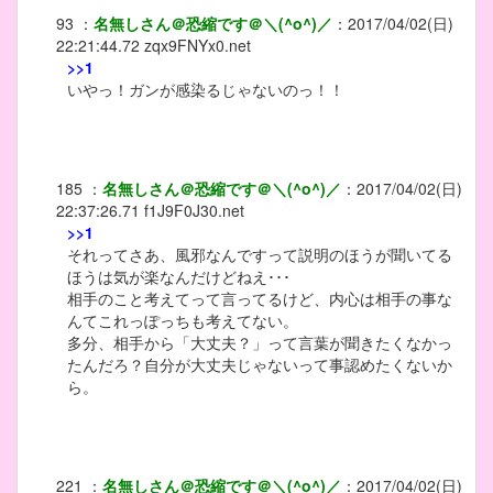
93
：
名無しさん＠恐縮です＠＼(^o^)／
：
2017/04/02(日)
22:21:44.72
zqx9FNYx0.net
>>1
いやっ！ガンが感染るじゃないのっ！！
185
：
名無しさん＠恐縮です＠＼(^o^)／
：
2017/04/02(日)
22:37:26.71
f1J9F0J30.net
>>1
それってさあ、風邪なんですって説明のほうが聞いてる
ほうは気が楽なんだけどねえ･･･
相手のこと考えてって言ってるけど、内心は相手の事な
んてこれっぽっちも考えてない。
多分、相手から「大丈夫？」って言葉が聞きたくなかっ
たんだろ？自分が大丈夫じゃないって事認めたくないか
ら。
221
：
名無しさん＠恐縮です＠＼(^o^)／
：
2017/04/02(日)