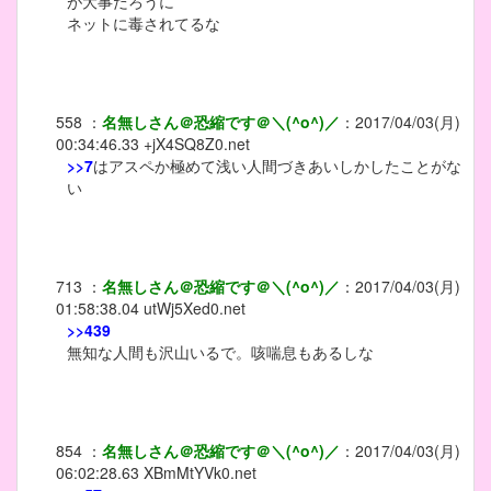
が大事だろうに
ネットに毒されてるな
558
：
名無しさん＠恐縮です＠＼(^o^)／
：
2017/04/03(月)
00:34:46.33
+jX4SQ8Z0.net
>>7
はアスペか極めて浅い人間づきあいしかしたことがな
い
713
：
名無しさん＠恐縮です＠＼(^o^)／
：
2017/04/03(月)
01:58:38.04
utWj5Xed0.net
>>439
無知な人間も沢山いるで。咳喘息もあるしな
854
：
名無しさん＠恐縮です＠＼(^o^)／
：
2017/04/03(月)
06:02:28.63
XBmMtYVk0.net