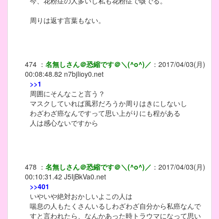
今、花粉症の人多いし私も花粉症で咳でる。
周りは返す言葉もない。
474
：
名無しさん＠恐縮です＠＼(^o^)／
：
2017/04/03(月)
00:08:48.82
n7bjIioy0.net
>>1
周囲にそんなこと言う？
マスクしていれば風邪だろうか周りはきにしないし
わざわざ癌なんですって思い上がりにも程がある
人は感心ないですから
478
：
名無しさん＠恐縮です＠＼(^o^)／
：
2017/04/03(月)
00:10:31.42
J5IjBkVa0.net
>>401
いやいや絶対おかしいよこの人は
喘息の人もたくさんいるしわざわざ自分から私癌なんで
すと言われたら、なんかあった時トラウマになって思い