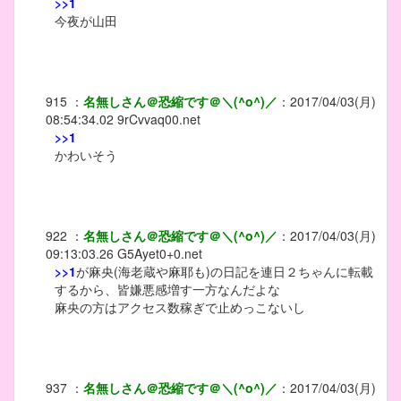
>>1
今夜が山田
915
：
名無しさん＠恐縮です＠＼(^o^)／
：
2017/04/03(月)
08:54:34.02
9rCvvaq00.net
>>1
かわいそう
922
：
名無しさん＠恐縮です＠＼(^o^)／
：
2017/04/03(月)
09:13:03.26
G5Ayet0+0.net
>>1
が麻央(海老蔵や麻耶も)の日記を連日２ちゃんに転載
するから、皆嫌悪感増す一方なんだよな
麻央の方はアクセス数稼ぎで止めっこないし
937
：
名無しさん＠恐縮です＠＼(^o^)／
：
2017/04/03(月)