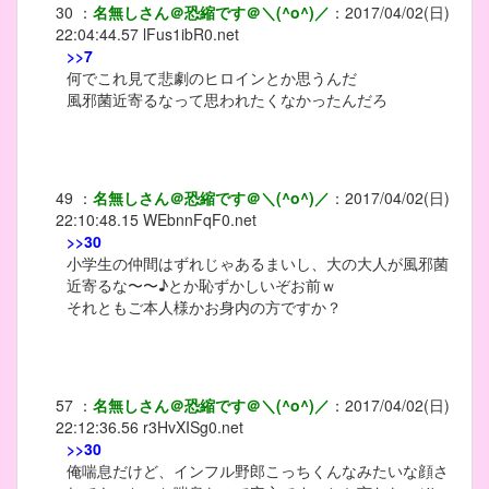
30
：
名無しさん＠恐縮です＠＼(^o^)／
：
2017/04/02(日)
22:04:44.57
lFus1ibR0.net
>>7
何でこれ見て悲劇のヒロインとか思うんだ
風邪菌近寄るなって思われたくなかったんだろ
49
：
名無しさん＠恐縮です＠＼(^o^)／
：
2017/04/02(日)
22:10:48.15
WEbnnFqF0.net
>>30
小学生の仲間はずれじゃあるまいし、大の大人が風邪菌
近寄るな〜〜♪とか恥ずかしいぞお前ｗ
それともご本人様かお身内の方ですか？
57
：
名無しさん＠恐縮です＠＼(^o^)／
：
2017/04/02(日)
22:12:36.56
r3HvXISg0.net
>>30
俺喘息だけど、インフル野郎こっちくんなみたいな顔さ