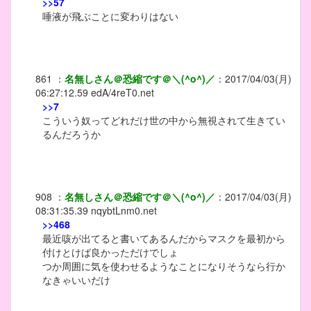
>>57
唾液が飛ぶことに変わりはない
861
：
名無しさん＠恐縮です＠＼(^o^)／
：
2017/04/03(月)
06:27:12.59
edA/4reT0.net
>>7
こういう奴ってどれだけ世の中から無視されて生きてい
るんだろうか
908
：
名無しさん＠恐縮です＠＼(^o^)／
：
2017/04/03(月)
08:31:35.39
nqybtLnm0.net
>>468
最近咳が出てると書いてあるんだからマスクを最初から
付けとけば良かっただけでしょ
つか周囲に気を使わせるようなことになりそうなら行か
なきゃいいだけ