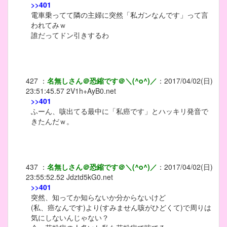
>>401
電車乗ってて隣の主婦に突然「私ガンなんです」って言
われてみｗ
誰だってドン引きするわ
427
：
名無しさん＠恐縮です＠＼(^o^)／
：
2017/04/02(日)
23:51:45.57
2V1h+AyB0.net
>>401
ふーん、咳出てる最中に「私癌です」とハッキリ発音で
きたんだｗ。
437
：
名無しさん＠恐縮です＠＼(^o^)／
：
2017/04/02(日)
23:55:52.52
Jdztd5kG0.net
>>401
突然、知ってか知らないか分からないけど
(私、癌なんです)より(すみません咳がひどくて)で周りは
気にしないんじゃない？