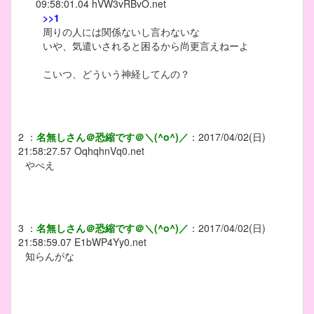
09:58:01.04
hVW3vRBvO.net
>>1
周りの人には関係ないし言わないな
いや、気遣いされると困るから尚更言えねーよ
こいつ、どういう神経してんの？
2
：
名無しさん＠恐縮です＠＼(^o^)／
：
2017/04/02(日)
21:58:27.57
OqhqhnVq0.net
やべえ
3
：
名無しさん＠恐縮です＠＼(^o^)／
：
2017/04/02(日)
21:58:59.07
E1bWP4Yy0.net
知らんがな