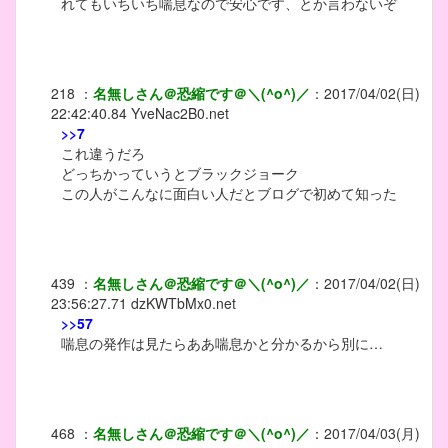
れてもいちいち喘息なので安心です、とか言わないぞ
218
：
名無しさん＠恐縮です＠＼(^o^)／
：
2017/04/02(日)
22:42:40.84
YveNac2B0.net
>>7
これ違うだろ
どっちかっていうとブラックジョーク
この人がこんなに面白い人だとブログで初めて知った
439
：
名無しさん＠恐縮です＠＼(^o^)／
：
2017/04/02(日)
23:56:27.71
dzKWTbMx0.net
>>57
喘息の発作は見たらああ喘息かと分かるから別に…
468
：
名無しさん＠恐縮です＠＼(^o^)／
：
2017/04/03(月)