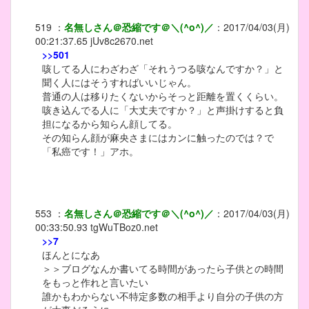
519
：
名無しさん＠恐縮です＠＼(^o^)／
：
2017/04/03(月)
00:21:37.65
jUv8c2670.net
>>501
咳してる人にわざわざ「それうつる咳なんですか？」と
聞く人にはそうすればいいじゃん。
普通の人は移りたくないからそっと距離を置くくらい。
咳き込んでる人に「大丈夫ですか？」と声掛けすると負
担になるから知らん顔してる。
その知らん顔が麻央さまにはカンに触ったのでは？で
「私癌です！」アホ。
553
：
名無しさん＠恐縮です＠＼(^o^)／
：
2017/04/03(月)
00:33:50.93
tgWuTBoz0.net
>>7
ほんとになあ
＞＞ブログなんか書いてる時間があったら子供との時間
をもっと作れと言いたい
誰かもわからない不特定多数の相手より自分の子供の方