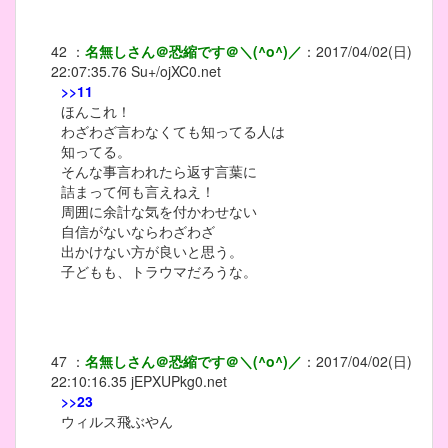
42
：
名無しさん＠恐縮です＠＼(^o^)／
：
2017/04/02(日)
22:07:35.76
Su+/ojXC0.net
>>11
ほんこれ！
わざわざ言わなくても知ってる人は
知ってる。
そんな事言われたら返す言葉に
詰まって何も言えねえ！
周囲に余計な気を付かわせない
自信がないならわざわざ
出かけない方が良いと思う。
子どもも、トラウマだろうな。
47
：
名無しさん＠恐縮です＠＼(^o^)／
：
2017/04/02(日)
22:10:16.35
jEPXUPkg0.net
>>23
ウィルス飛ぶやん