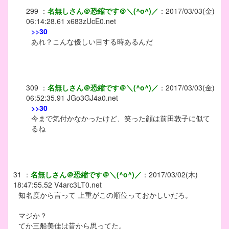
299
：
名無しさん＠恐縮です＠＼(^o^)／
：
2017/03/03(金)
06:14:28.61
x683zUcE0.net
>>30
あれ？こんな優しい目する時あるんだ
309
：
名無しさん＠恐縮です＠＼(^o^)／
：
2017/03/03(金)
06:52:35.91
JGo3GJ4a0.net
>>30
今まで気付かなかったけど、笑った顔は前田敦子に似て
るね
31
：
名無しさん＠恐縮です＠＼(^o^)／
：
2017/03/02(木)
18:47:55.52
V4arc3LT0.net
知名度から言って 上重がこの順位っておかしいだろ。
マジか？
てか三船美佳は昔から思ってた。