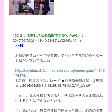
122-2
：
名無しさん＠恐縮です＠＼(^o^)／
：
2017/03/02(木) 19:40:39.87
LVDhN0J40.net
>>48
お前の捏造コピペで記事書いてくれたアサ芸のライター
も嘘だと書いてるよね
http://hayabusa8.2ch.net/test/read.cgi/mnewsplus/14615
76379/
1 名前：砂漠のマスカレード ★＠無断転載は禁止[] 投稿
日：2016/04/25(月) 18:26:19.79 ID:CAP_USER*
しかし北見の性格を考えると、その話をそのまま鵜呑み
にすることはできないという。
「北見が今回、無免許運転で捕まった際に、相方の名前