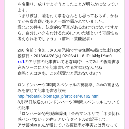
を名乗り、成りすまそうとしたことが明らかになってい
ます。
つまり彼は、嘘を付く事をなんとも思っておらず、かね
てから虚言癖があると一部で囁かれていました。
堀北との件も、決定的な写真があるわけではないですか
ら、自分にハクを付けるためについた嘘という可能性も
考えられるでしょう」（前出・芸能記者）
260 名前：名無しさん＠恐縮です＠無断転載は禁止[sage]
投稿日：2016/04/26(火) 02:26:41.18 ID:J4Ng1Yuo0
>>1
のアサ芸の記事書いてる森嶋時生って2chの捏造書き
込みソースにガセ記事書いてる常習犯なんだね
森嶋くんはさあ、この話変だと思わないわけ？
ロンドンハーツ3時間スペシャルの視聴率、2chの書き込
みを信じて記事を書き誤報
http://tebataki.blomaga.jp/articles/48162.html
8月25日放送のロンドンハーツ3時間スペシャルについて
の記事
『ロンハーSPが視聴率爆死！企画マンネリで「ネタ切れ
感ハンパない」の声』というタイトルの記事して、
アサ芸plusさんが報じている視聴率が事実とは異なって