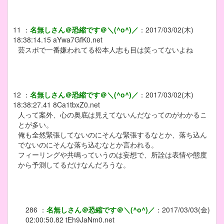
11
：
名無しさん＠恐縮です＠＼(^o^)／
：
2017/03/02(木)
18:38:14.15
aYwa7GfK0.net
芸スポで一番嫌われてる松本人志も目は笑ってないよね
12
：
名無しさん＠恐縮です＠＼(^o^)／
：
2017/03/02(木)
18:38:27.41
8Ca1tbxZ0.net
人って案外、心の奥底は見えてないんだなってのがわかるこ
とが多い。
俺も全然緊張してないのにそんな緊張するなとか、落ち込ん
でないのにそんな落ち込むなとか言われる。
フィーリングや共鳴っていうのは妄想で、所詮は表情や態度
から予測してるだけなんだろうな。
286
：
名無しさん＠恐縮です＠＼(^o^)／
：
2017/03/03(金)
02:00:50.82
tEh9JaNm0.net