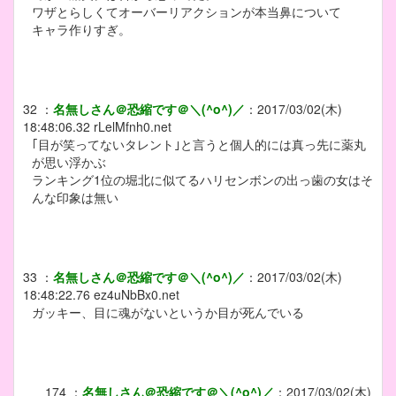
ワザとらしくてオーバーリアクションが本当鼻について
キャラ作りすぎ。
32
：
名無しさん＠恐縮です＠＼(^o^)／
：
2017/03/02(木)
18:48:06.32
rLelMfnh0.net
｢目が笑ってないタレント｣と言うと個人的には真っ先に薬丸
が思い浮かぶ
ランキング1位の堀北に似てるハリセンボンの出っ歯の女はそ
んな印象は無い
33
：
名無しさん＠恐縮です＠＼(^o^)／
：
2017/03/02(木)
18:48:22.76
ez4uNbBx0.net
ガッキー、目に魂がないというか目が死んでいる
174
：
名無しさん＠恐縮です＠＼(^o^)／
：
2017/03/02(木)