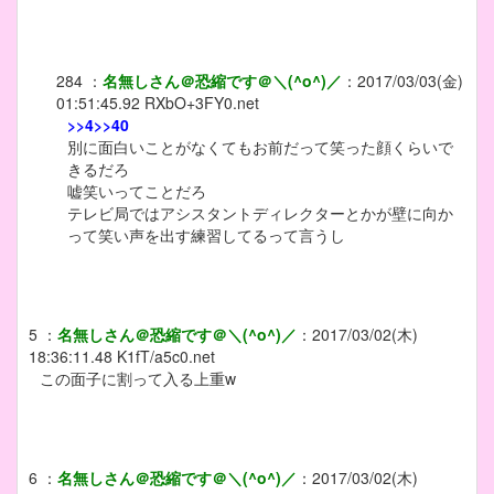
284
：
名無しさん＠恐縮です＠＼(^o^)／
：
2017/03/03(金)
01:51:45.92
RXbO+3FY0.net
>>4
>>40
別に面白いことがなくてもお前だって笑った顔くらいで
きるだろ
嘘笑いってことだろ
テレビ局ではアシスタントディレクターとかが壁に向か
って笑い声を出す練習してるって言うし
5
：
名無しさん＠恐縮です＠＼(^o^)／
：
2017/03/02(木)
18:36:11.48
K1fT/a5c0.net
この面子に割って入る上重w
6
：
名無しさん＠恐縮です＠＼(^o^)／
：
2017/03/02(木)