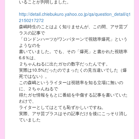
いることが判明しました。
http://detail.chiebukuro.yahoo.co.jp/qa/question_detail/q1
2150217272
森嶋時生のことはよく知りませんが、この間、アサ芸プ
ラスの記事で
「ロンドンハーツがワンパターンで視聴率爆死」という
ようなのを
書いていました。でも、その「爆死」と書かれた視聴率
6.6％は、
２ちゃんねるに出たガセの数字だったんです。
実際は10.5%だったのでまったくの見当違いでした（爆
死ではない）。
この森嶋というライターは視聴率を知る立場に無いの
に、２ちゃんねるで
得たガセ情報をもとに番組を中傷する記事を書いていた
わけで、
ライターとしてはとても恥ずかしいですね。
実際、アサ芸プラスはその記事だけを後にこっそり消し
ていました