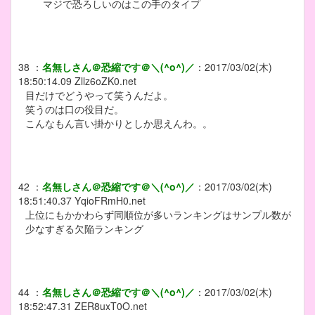
マジで恐ろしいのはこの手のタイプ
38
：
名無しさん＠恐縮です＠＼(^o^)／
：
2017/03/02(木)
18:50:14.09
Zllz6oZK0.net
目だけでどうやって笑うんだよ。
笑うのは口の役目だ。
こんなもん言い掛かりとしか思えんわ。。
42
：
名無しさん＠恐縮です＠＼(^o^)／
：
2017/03/02(木)
18:51:40.37
YqioFRmH0.net
上位にもかかわらず同順位が多いランキングはサンプル数が
少なすぎる欠陥ランキング
44
：
名無しさん＠恐縮です＠＼(^o^)／
：
2017/03/02(木)
18:52:47.31
ZER8uxT0O.net