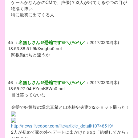
ゲームかなんかのCMで、声優(？)3人が出てくるやつの目が
物凄く怖い
特に最初に出てくる人
45
：
名無しさん＠恐縮です＠＼(^o^)／
：
2017/03/02(木)
18:53:38.51
9kXvdgbu0.net
関根勤はちと違うか
46
：
名無しさん＠恐縮です＠＼(^o^)／
：
2017/03/02(木)
18:55:27.04
PZqnK8Wn0.net
目は笑ってないな
金髪で妊娠腹の堀北真希と山本耕史夫妻の2ショット撮った！
http://news.livedoor.com/lite/article_detail/10748519/
2人が初めて家の外へデートに出かけたのは「結婚してから」
とのこと