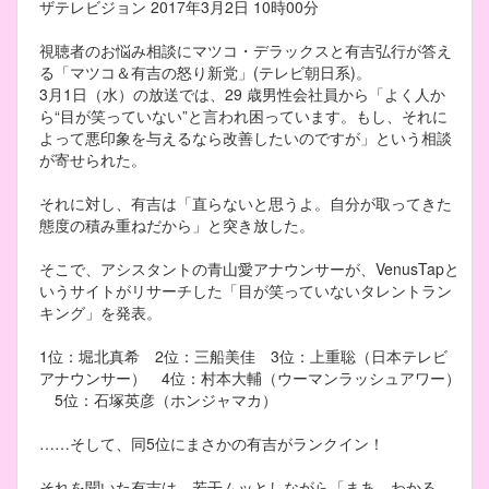
ザテレビジョン 2017年3月2日 10時00分
視聴者のお悩み相談にマツコ・デラックスと有吉弘行が答え
る「マツコ＆有吉の怒り新党」(テレビ朝日系)。
3月1日（水）の放送では、29 歳男性会社員から「よく人か
ら“目が笑っていない”と言われ困っています。もし、それに
よって悪印象を与えるなら改善したいのですが」という相談
が寄せられた。
それに対し、有吉は「直らないと思うよ。自分が取ってきた
態度の積み重ねだから」と突き放した。
そこで、アシスタントの青山愛アナウンサーが、VenusTapと
いうサイトがリサーチした「目が笑っていないタレントラン
キング」を発表。
1位：堀北真希 2位：三船美佳 3位：上重聡（日本テレビ
アナウンサー） 4位：村本大輔（ウーマンラッシュアワー）
5位：石塚英彦（ホンジャマカ）
……そして、同5位にまさかの有吉がランクイン！
それを聞いた有吉は、若干ムッとしながら「まあ、わかる。