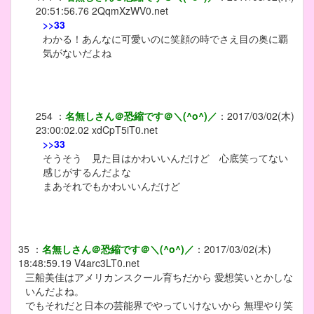
20:51:56.76
2QqmXzWV0.net
>>33
わかる！あんなに可愛いのに笑顔の時でさえ目の奥に覇
気がないだよね
254
：
名無しさん＠恐縮です＠＼(^o^)／
：
2017/03/02(木)
23:00:02.02
xdCpT5iT0.net
>>33
そうそう 見た目はかわいいんだけど 心底笑ってない
感じがするんだよな
まあそれでもかわいいんだけど
35
：
名無しさん＠恐縮です＠＼(^o^)／
：
2017/03/02(木)
18:48:59.19
V4arc3LT0.net
三船美佳はアメリカンスクール育ちだから 愛想笑いとかしな
いんだよね。
でもそれだと日本の芸能界でやっていけないから 無理やり笑