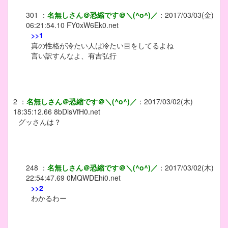
301
：
名無しさん＠恐縮です＠＼(^o^)／
：
2017/03/03(金)
06:21:54.10
FY0xW6Ek0.net
>>1
真の性格が冷たい人は冷たい目をしてるよね
言い訳すんなよ、有吉弘行
2
：
名無しさん＠恐縮です＠＼(^o^)／
：
2017/03/02(木)
18:35:12.66
8bDisVfH0.net
グッさんは？
248
：
名無しさん＠恐縮です＠＼(^o^)／
：
2017/03/02(木)
22:54:47.69
0MQWDEhi0.net
>>2
わかるわー