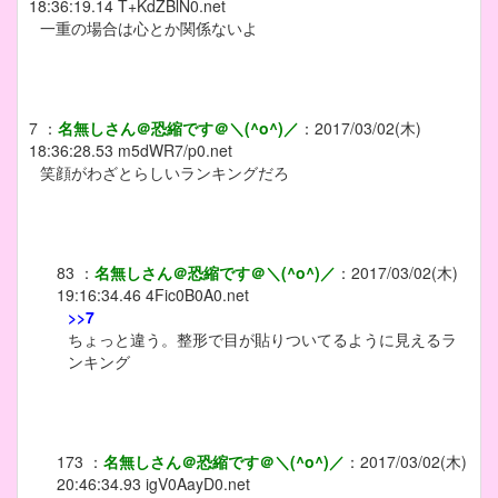
18:36:19.14
T+KdZBlN0.net
一重の場合は心とか関係ないよ
7
：
名無しさん＠恐縮です＠＼(^o^)／
：
2017/03/02(木)
18:36:28.53
m5dWR7/p0.net
笑顔がわざとらしいランキングだろ
83
：
名無しさん＠恐縮です＠＼(^o^)／
：
2017/03/02(木)
19:16:34.46
4Fic0B0A0.net
>>7
ちょっと違う。整形で目が貼りついてるように見えるラ
ンキング
173
：
名無しさん＠恐縮です＠＼(^o^)／
：
2017/03/02(木)
20:46:34.93
igV0AayD0.net