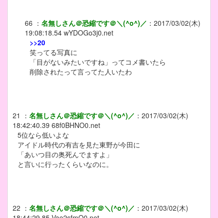
66
：
名無しさん＠恐縮です＠＼(^o^)／
：
2017/03/02(木)
19:08:18.54
wYDOGo3j0.net
>>20
笑ってる写真に
「目がないみたいですね」ってコメ書いたら
削除されたって言ってた人いたわ
21
：
名無しさん＠恐縮です＠＼(^o^)／
：
2017/03/02(木)
18:42:40.39
68f0BHNO0.net
5位なら低いよな
アイドル時代の有吉を見た東野が今田に
「あいつ目の奥死んでますよ」
と言いに行ったくらいなのに。
22
：
名無しさん＠恐縮です＠＼(^o^)／
：
2017/03/02(木)
18:44:29.85
Vae2sfmO0.net