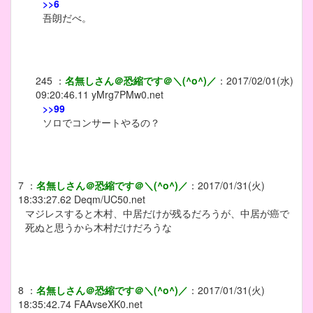
>>6
吾朗だべ。
245
：
名無しさん＠恐縮です＠＼(^o^)／
：
2017/02/01(水)
09:20:46.11
yMrg7PMw0.net
>>99
ソロでコンサートやるの？
7
：
名無しさん＠恐縮です＠＼(^o^)／
：
2017/01/31(火)
18:33:27.62
Deqm/UC50.net
マジレスすると木村、中居だけが残るだろうが、中居が癌で
死ぬと思うから木村だけだろうな
8
：
名無しさん＠恐縮です＠＼(^o^)／
：
2017/01/31(火)
18:35:42.74
FAAvseXK0.net