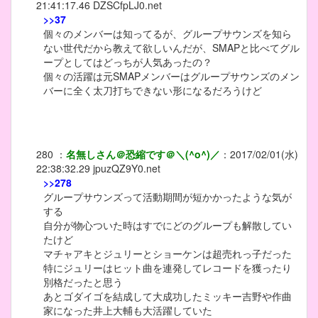
21:41:17.46
DZSCfpLJ0.net
>>37
個々のメンバーは知ってるが、グループサウンズを知ら
ない世代だから教えて欲しいんだが、SMAPと比べてグル
ープとしてはどっちが人気あったの？
個々の活躍は元SMAPメンバーはグループサウンズのメン
バーに全く太刀打ちできない形になるだろうけど
280
：
名無しさん＠恐縮です＠＼(^o^)／
：
2017/02/01(水)
22:38:32.29
jpuzQZ9Y0.net
>>278
グループサウンズって活動期間が短かかったような気が
する
自分が物心ついた時はすでにどのグループも解散してい
たけど
マチャアキとジュリーとショーケンは超売れっ子だった
特にジュリーはヒット曲を連発してレコードを獲ったり
別格だったと思う
あとゴダイゴを結成して大成功したミッキー吉野や作曲
家になった井上大輔も大活躍していた