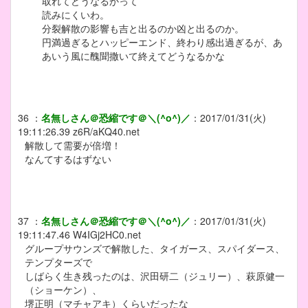
取れてどうなるかって
読みにくいわ。
分裂解散の影響も吉と出るのか凶と出るのか。
円満過ぎるとハッピーエンド、終わり感出過ぎるが、あ
あいう風に醜聞撒いて終えてどうなるかな
36
：
名無しさん＠恐縮です＠＼(^o^)／
：
2017/01/31(火)
19:11:26.39
z6R/aKQ40.net
解散して需要が倍増！
なんてするはずない
37
：
名無しさん＠恐縮です＠＼(^o^)／
：
2017/01/31(火)
19:11:47.46
W4IGj2HC0.net
グループサウンズで解散した、タイガース、スパイダース、
テンプターズで
しばらく生き残ったのは、沢田研二（ジュリー）、萩原健一
（ショーケン）、
堺正明（マチャアキ）くらいだったな