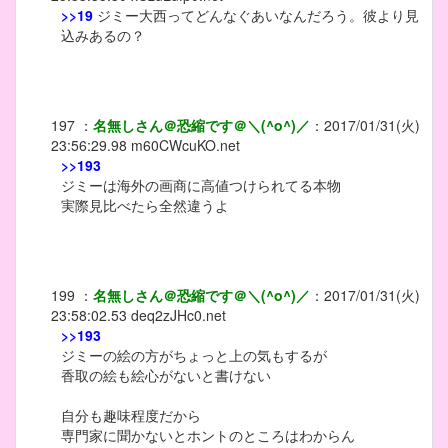
>>19
ジミー大西ってどんなぐあいなんだろう。彼より見
込みあるの？
197
：
名無しさん＠恐縮です＠＼(^o^)／
：
2017/01/31(火)
23:56:29.98
m60CWcuKO.net
>>193
ジミーは海外の画商に高値つけられてる本物
実際見比べたら全然違うよ
199
：
名無しさん＠恐縮です＠＼(^o^)／
：
2017/01/31(火)
23:58:02.53
deq2zJHc0.net
>>193
ジミーの絵の方がちょっと上の気もするが
香取の絵も絵心がないと書けない
自分も趣味程度だから
専門家に聞かないとホントのところはわからん