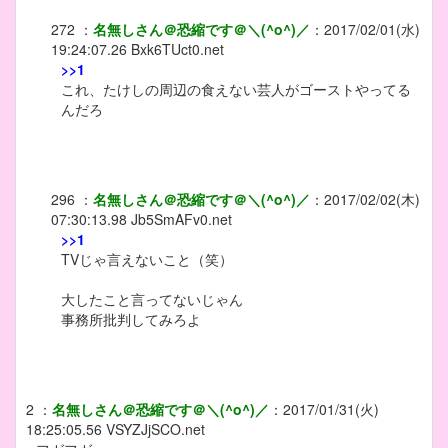
272
：
名無しさん＠恐縮です＠＼(^o^)／
：
2017/02/01(水)
19:24:07.26
Bxk6TUct0.net
>>1
これ、たけしの周辺の食えない芸人がゴーストやってる
んだろ
296
：
名無しさん＠恐縮です＠＼(^o^)／
：
2017/02/02(木)
07:30:13.98
Jb5SmAFv0.net
>>1
TVじゃ言えないこと（笑）
大したこと言ってないじゃん
事務所批判してみろよ
2
：
名無しさん＠恐縮です＠＼(^o^)／
：
2017/01/31(火)
18:25:05.56
VSYZJjSCO.net