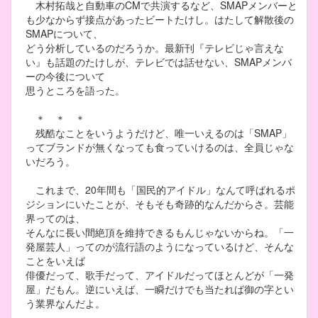
木村拓哉と自動車のCMで共演するなど、SMAPメンバーと
も少なからず接点があったビートたけし。はたして解散後の
SMAPについて、
どう分析しているのだろうか。最新刊『テレビじゃ言えな
い』も話題のたけしが、テレビでは話せない、SMAPメンバ
ーの今後について
思うところを語った。
＊ ＊ ＊
残酷なことをいうようだけど、唯一いえるのは「SMAP」
ってブランドが無くなっても食っていけるのは、全員じゃな
いだろう。
これまで、20年間も「国民的アイドル」なんて呼ばれるポ
ジションにいたことが、そもそも奇跡的なんだからさ。芸能
界ってのは、
そんなに長い間絶頂を維持できるもんじゃないからね。「一
発屋芸人」ってのが流行語のようになっているけど、そんな
ことをいえば
俳優だって、歌手だって、アイドルだってほとんどが「一発
屋」だもん。逆にいえば、一瞬だけでも当たれば御の字とい
う業界なんだよ。