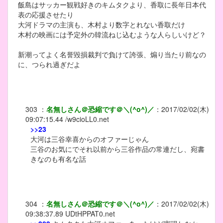
飯島はサッカー観戦好きのキムタクより、香取に長年日本代
表の応援させたり
大河ドラマの主演も、木村より数字とれない香取だけ
木村の映画には予定外の韓流ねじ込むような人らしいけど？
新潮ってよく名誉毀損裁判で負けて誇張、煽り当たり前なの
に、つられ過ぎだよ
303
：
名無しさん＠恐縮です＠＼(^o^)／
：
2017/02/02(木)
09:07:15.44
/w9cioLL0.net
>>23
大河は三谷幸喜からのオファーじゃん
三谷のお気にでそれ以前から三谷作品の常連だし、宛書
きなのも有名な話
304
：
名無しさん＠恐縮です＠＼(^o^)／
：
2017/02/02(木)
09:38:37.89
UDtHPPAT0.net