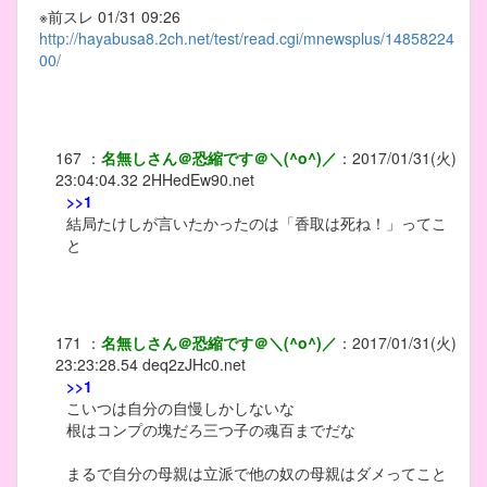
※前スレ 01/31 09:26
http://hayabusa8.2ch.net/test/read.cgi/mnewsplus/14858224
00/
167
：
名無しさん＠恐縮です＠＼(^o^)／
：
2017/01/31(火)
23:04:04.32
2HHedEw90.net
>>1
結局たけしが言いたかったのは「香取は死ね！」ってこ
と
171
：
名無しさん＠恐縮です＠＼(^o^)／
：
2017/01/31(火)
23:23:28.54
deq2zJHc0.net
>>1
こいつは自分の自慢しかしないな
根はコンプの塊だろ三つ子の魂百までだな
まるで自分の母親は立派で他の奴の母親はダメってこと