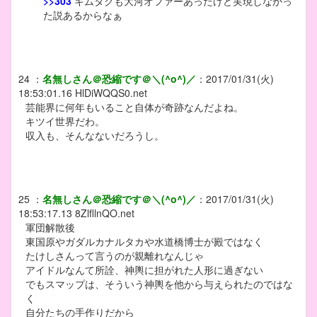
>>303
キムタクも大河オファーあったけど実現しなかっ
た説あるからなぁ
24
：
名無しさん＠恐縮です＠＼(^o^)／
：
2017/01/31(火)
18:53:01.16
HlDiWQQS0.net
芸能界に何年もいること自体が奇跡なんだよね。
キツイ世界だわ。
収入も、そんなないだろうし。
25
：
名無しさん＠恐縮です＠＼(^o^)／
：
2017/01/31(火)
18:53:17.13
8ZlfllnQO.net
軍団解散後
東国原やガダルカナルタカや水道橋博士が殿ではなく
たけしさんって言うのが親離れなんじゃ
アイドルなんて所詮、神輿に担がれた人形に過ぎない
でもスマップは、そういう神輿を他から与えられたのではな
く
自分たちの手作りだから