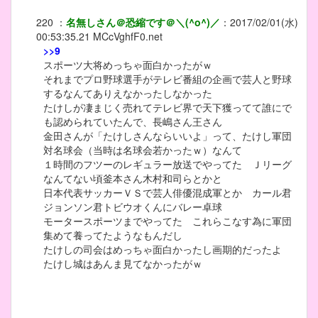
220
：
名無しさん＠恐縮です＠＼(^o^)／
：
2017/02/01(水)
00:53:35.21
MCcVghfF0.net
>>9
スポーツ大将めっちゃ面白かったがｗ
それまでプロ野球選手がテレビ番組の企画で芸人と野球
するなんてありえなかったしなかった
たけしが凄まじく売れてテレビ界で天下獲ってて誰にで
も認められていたんで、長嶋さん王さん
金田さんが「たけしさんならいいよ」って、たけし軍団
対名球会（当時は名球会若かったｗ）なんて
１時間のフツーのレギュラー放送でやってた Ｊリーグ
なんてない頃釜本さん木村和司らとかと
日本代表サッカーＶＳで芸人俳優混成軍とか カール君
ジョンソン君トビウオくんにバレー卓球
モータースポーツまでやってた これらこなす為に軍団
集めて養ってたようなもんだし
たけしの司会はめっちゃ面白かったし画期的だったよ
たけし城はあんま見てなかったがｗ