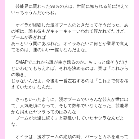
芸能界に関わった99％の人は、世間に知られる前に消えて
いっちゃうんだからね。
オイラが経験した漫才ブームのときだってそうだった。あ
の頃は、誰も彼もがキャーキャーいわれて浮かれてたけど、
ブームが過ぎれば
あっという間にあぶれた。オイラみたいに何とか業界で食え
てるのは、運のいい一握りなんだよな。
SMAPでこれから誰が生き残るのか。ちょっと偉そうだけ
どいわせてもらえれば、それを決めるのは、実は「これから
の動き」
じゃないんだよ。今後を一番左右するのは「これまで何を考
えていたか」なんだ。
さっきいったように、漫才ブームでいろんな芸人が世に出
て、人気絶頂になって、そして数年でいなくなった。芸能界
から消えたヤツラってのはみんな
「ブームが永遠に続く」と勘違いしていたヤツラなんだよ
な。
オイラは、漫才ブームの絶頂の時、パーッとカネを遣って