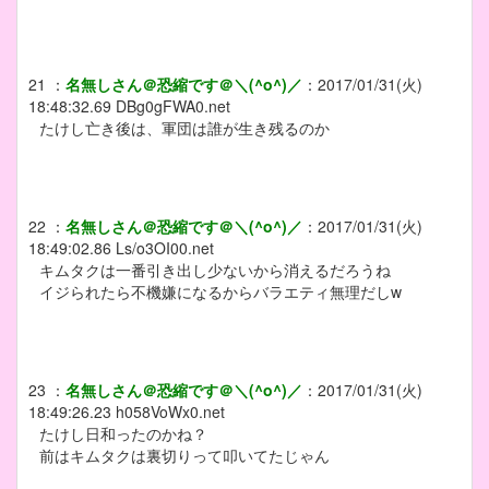
21
：
名無しさん＠恐縮です＠＼(^o^)／
：
2017/01/31(火)
18:48:32.69
DBg0gFWA0.net
たけし亡き後は、軍団は誰が生き残るのか
22
：
名無しさん＠恐縮です＠＼(^o^)／
：
2017/01/31(火)
18:49:02.86
Ls/o3OI00.net
キムタクは一番引き出し少ないから消えるだろうね
イジられたら不機嫌になるからバラエティ無理だしw
23
：
名無しさん＠恐縮です＠＼(^o^)／
：
2017/01/31(火)
18:49:26.23
h058VoWx0.net
たけし日和ったのかね？
前はキムタクは裏切りって叩いてたじゃん