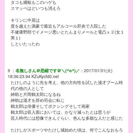
タコも捕鯨もこのハゲも
スマッペはどいつも消えろ
キリンに中居は
度を越えた酒豪で最近もアルコール肝炎で入院した
不健康野郎でイメージ悪いとたんまりメールと電凸ｘ２(女１
男１)
しといたったわ
9
：
名無しさん＠恐縮です＠＼(^o^)／
：
2017/01/31(火)
18:36:23.94
KZuKycfd0.net
たけしのように先を考え、他の方向性を試した漫才ブーム時
代の他の人として
紳助と片岡鶴太郎になるね
紳助は漫才を辞め司会に転じ
鶴太郎は俳優そしてボクシングそして画家
鶴太郎は収入面においては、かなり減ったとは思うが
芸人時代には想像できんぐらい、色んな多能な人だと感じた
たけしがスポーツやたけし城始めた頃は、何でこんなおもろ