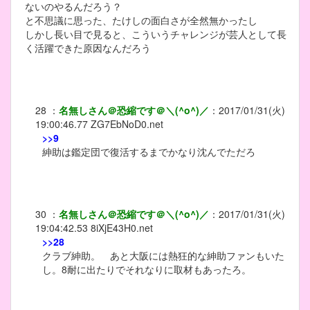
ないのやるんだろう？
と不思議に思った、たけしの面白さが全然無かったし
しかし長い目で見ると、こういうチャレンジが芸人として長
く活躍できた原因なんだろう
28
：
名無しさん＠恐縮です＠＼(^o^)／
：
2017/01/31(火)
19:00:46.77
ZG7EbNoD0.net
>>9
紳助は鑑定団で復活するまでかなり沈んでただろ
30
：
名無しさん＠恐縮です＠＼(^o^)／
：
2017/01/31(火)
19:04:42.53
8iXjE43H0.net
>>28
クラブ紳助。 あと大阪には熱狂的な紳助ファンもいた
し。8耐に出たりでそれなりに取材もあったろ。