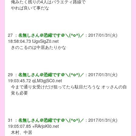
俺みたく残りの4人はバラエティ路線で
やれば良いて事だな
27
：
名無しさん＠恐縮です＠＼(^o^)／
：
2017/01/31(火)
18:58:04.73
fJgxSigZ0.net
きのこるのは中居あたりかな
29
：
名無しさん＠恐縮です＠＼(^o^)／
：
2017/01/31(火)
19:03:45.72
qLM3gjSC0.net
今まで通り女受けだけ狙ってたら駄目だろうな オッさんの自
覚も必要
31
：
名無しさん＠恐縮です＠＼(^o^)／
：
2017/01/31(火)
19:05:07.85
+RArjoKI0.net
木村、中居