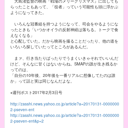
大島渚監督の映画『戦場のメリークリスマス』に出しても
らったこともあって、「役者」っていう可能性も頭に浮かぶ
ようになってきた。
いろんな冠番組を持つようになって、司会をやるようにな
ったときも「いつかオイラの反射神経は落ちる。トークで食
えなくなる」
と心配していた。だから映画を撮ることだったり、他の道を
いろいろ探していたってところがあるんだ。
まァ、行き当たりばったりでうまくいきゃそれでいいんだ
けど、そんなに甘くはないからね。SMAPの誰が生き残るか
ってのは、
「自分の10年後、20年後を一番リアルに想像してたのは誰
か」って話と実は同じなんだよな。
※週刊ポスト2017年2月3日号
http://zasshi.news.yahoo.co.jp/article?a=20170131-0000000
2-pseven-ent
http://zasshi.news.yahoo.co.jp/article?a=20170131-0000000
2-pseven-ent&p=2