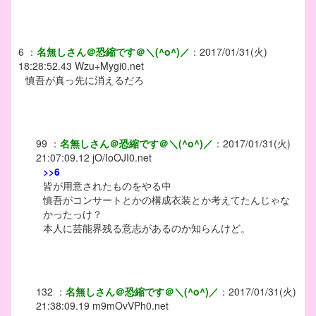
6
：
名無しさん＠恐縮です＠＼(^o^)／
：
2017/01/31(火)
18:28:52.43
Wzu+Mygi0.net
慎吾が真っ先に消えるだろ
99
：
名無しさん＠恐縮です＠＼(^o^)／
：
2017/01/31(火)
21:07:09.12
jO/IoOJI0.net
>>6
皆が用意されたものをやる中
慎吾がコンサートとかの構成衣装とか考えてたんじゃな
かったっけ？
本人に芸能界残る意志があるのか知らんけど。
132
：
名無しさん＠恐縮です＠＼(^o^)／
：
2017/01/31(火)
21:38:09.19
m9mOvVPh0.net