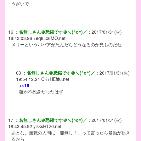
うざいで
16
：
名無しさん＠恐縮です＠＼(^o^)／
：
2017/01/31(火)
18:43:03.96
+eq8Lx6MO.net
メリーというババアが死んだらどうなるのか見ものだね
63
：
名無しさん＠恐縮です＠＼(^o^)／
：
2017/01/31(火)
19:54:12.24
CK+HEfif0.net
>>16
確か不死身だったはず
17
：
名無しさん＠恐縮です＠＼(^o^)／
：
2017/01/31(火)
18:43:45.92
ylsksHTz0.net
あとな、無職の人間に「能無し！」って言ったら暴動が起き
るから