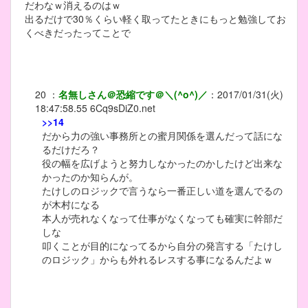
だわなｗ消えるのはｗ
出るだけで30％くらい軽く取ってたときにもっと勉強してお
くべきだったってことで
20
：
名無しさん＠恐縮です＠＼(^o^)／
：
2017/01/31(火)
18:47:58.55
6Cq9sDiZ0.net
>>14
だから力の強い事務所との蜜月関係を選んだって話にな
るだけだろ？
役の幅を広げようと努力しなかったのかしたけど出来な
かったのか知らんが。
たけしのロジックで言うなら一番正しい道を選んでるの
が木村になる
本人が売れなくなって仕事がなくなっても確実に幹部だ
しな
叩くことが目的になってるから自分の発言する「たけし
のロジック」からも外れるレスする事になるんだよｗ