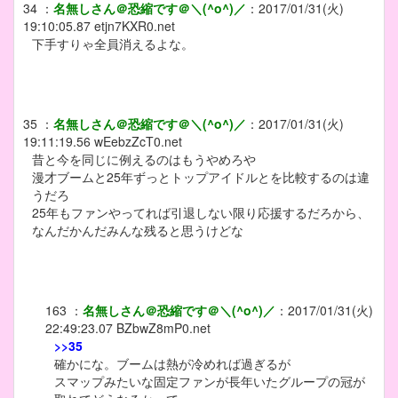
34
：
名無しさん＠恐縮です＠＼(^o^)／
：
2017/01/31(火)
19:10:05.87
etjn7KXR0.net
下手すりゃ全員消えるよな。
35
：
名無しさん＠恐縮です＠＼(^o^)／
：
2017/01/31(火)
19:11:19.56
wEebzZcT0.net
昔と今を同じに例えるのはもうやめろや
漫才ブームと25年ずっとトップアイドルとを比較するのは違
うだろ
25年もファンやってれば引退しない限り応援するだろから、
なんだかんだみんな残ると思うけどな
163
：
名無しさん＠恐縮です＠＼(^o^)／
：
2017/01/31(火)
22:49:23.07
BZbwZ8mP0.net
>>35
確かにな。ブームは熱が冷めれば過ぎるが
スマップみたいな固定ファンが長年いたグループの冠が