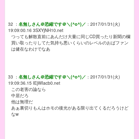
32
：
名無しさん＠恐縮です＠＼(^o^)／
：
2017/01/31(火)
19:09:00.16
3SXYjNH10.net
つっても解散直前にあんだけ大量に同じCD買ったり新聞の欄
買い取ったりしてた気持ち悪いくらいのレベルのおばファン
は健在なわけでなあ
33
：
名無しさん＠恐縮です＠＼(^o^)／
：
2017/01/31(火)
19:09:36.15
IEjWIacb0.net
この老害の論なら
中居だろ
他は無理だ
あぁ裏切りもんはホモの後光がある限り出てくるだろうけど
なw