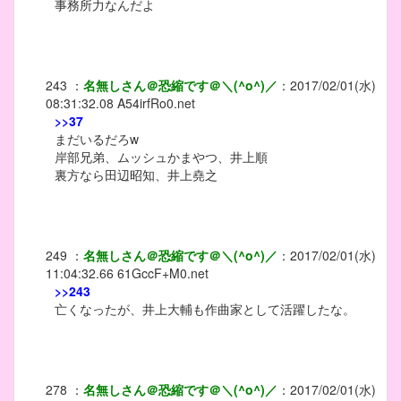
事務所力なんだよ
243
：
名無しさん＠恐縮です＠＼(^o^)／
：
2017/02/01(水)
08:31:32.08
A54irfRo0.net
>>37
まだいるだろw
岸部兄弟、ムッシュかまやつ、井上順
裏方なら田辺昭知、井上堯之
249
：
名無しさん＠恐縮です＠＼(^o^)／
：
2017/02/01(水)
11:04:32.66
61GccF+M0.net
>>243
亡くなったが、井上大輔も作曲家として活躍したな。
278
：
名無しさん＠恐縮です＠＼(^o^)／
：
2017/02/01(水)