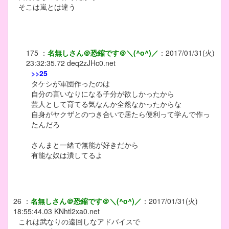
そこは嵐とは違う
175
：
名無しさん＠恐縮です＠＼(^o^)／
：
2017/01/31(火)
23:32:35.72
deq2zJHc0.net
>>25
タケシが軍団作ったのは
自分の言いなりになる子分が欲しかったから
芸人として育てる気なんか全然なかったからな
自身がヤクザとのつき合いで居たら便利って学んで作っ
たんだろ
さんまと一緒で無能が好きだから
有能な奴は潰してるよ
26
：
名無しさん＠恐縮です＠＼(^o^)／
：
2017/01/31(火)
18:55:44.03
KNhtl2xa0.net
これは武なりの遠回しなアドバイスで