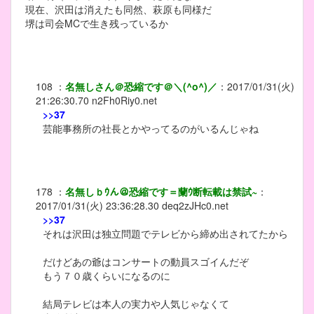
現在、沢田は消えたも同然、萩原も同様だ
堺は司会MCで生き残っているか
108
：
名無しさん＠恐縮です＠＼(^o^)／
：
2017/01/31(火)
21:26:30.70
n2Fh0Riy0.net
>>37
芸能事務所の社長とかやってるのがいるんじゃね
178
：
名無しｂｳん＠恐縮です＝蘭ｳ断転載は禁試~
：
2017/01/31(火) 23:36:28.30
deq2zJHc0.net
>>37
それは沢田は独立問題でテレビから締め出されてたから
だけどあの爺はコンサートの動員スゴイんだぞ
もう７０歳くらいになるのに
結局テレビは本人の実力や人気じゃなくて