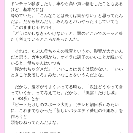
ドンチャン騒ぎしたり、車やら高い買い物をしたこともある
けど、基本的には
冷めていた。「こんなことは長くは続かない」と思ってたん
だよ。だから飲んだり、みんなとバカやったりしていても
「このままじゃヤバイ」
「どうにかしなきゃいけない」と、頭のどこかでスーッと冷
たく考えているところがあったんだ。
それは、たぶん母ちゃんの教育というか、影響が大きいん
だと思う。ガキの頃から、オイラに調子のいいことが続いて
いると、母ちゃんはいつも
「浮かれちゃダメだ」「いいことは長くは続かない」「いい
ときこそ反省しろ」みたいなことをいうんだよな。
だから、漫才がうまくいってる時も、「次はどうやって食
っていくか」って考えてた。だから、『風雲！たけし城』
（TBS系）とか
『ビートたけしのスポーツ大将』（テレビ朝日系）みたい
に、これまでなかった「新しいバラエティ番組の仕組み」を
作ろうと
頭をひねってたんだよな。