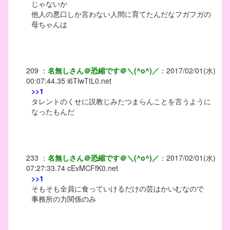
じゃないか
他人の悪口しか言わない人間に育てたんだなフガフガの
母ちゃんは
209
：
名無しさん＠恐縮です＠＼(^o^)／
：
2017/02/01(水)
00:07:44.35
i6TlwTtL0.net
>>1
タレントのくせに説教じみたつまらんことを言うように
なったもんだ
233
：
名無しさん＠恐縮です＠＼(^o^)／
：
2017/02/01(水)
07:27:33.74
cEvMCFfK0.net
>>1
そもそも全員に食っていけるだけの芸はかいむなので
事務所の力関係のみ