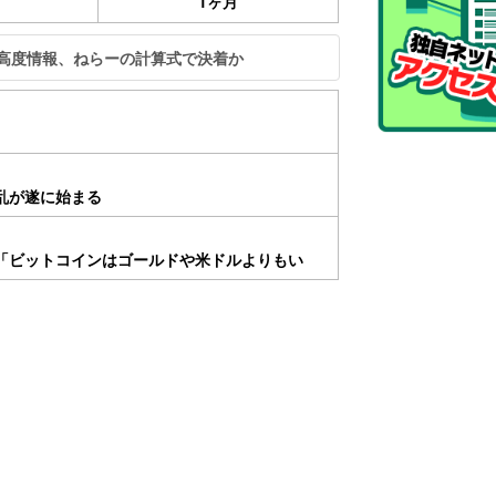
1ヶ月
の高度情報、ねらーの計算式で決着か
乱が遂に始まる
「ビットコインはゴールドや米ドルよりもい