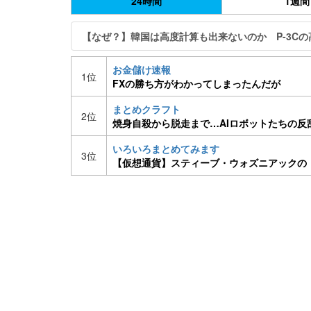
24時間
1週間
【なぜ？】韓国は高度計算も出来ないのか P-3C
お金儲け速報
1位
FXの勝ち方がわかってしまったんだが
まとめクラフト
2位
焼身自殺から脱走まで…AIロボットたちの反
いろいろまとめてみます
3位
【仮想通貨】スティーブ・ウォズニアックの
い」という発言